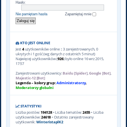
Hasło:
Nie pamiętam hasła
Zapamiętaj mnie
KTO JEST ONLINE
Jest
4
użytkowników online :: 3 zarejestrowanych, 0
ukrytych i 1 gość (wg danych z ostatnich 5 minut)
Najwięcej użytkowników (
926
) było online 16 wrz 2015,
17:57
Zarejestrowani użytkownicy:
Baidu [Spider]
,
Google [Bot]
,
Majestic-12 [Bot]
Legenda – kolory grup:
Administratorzy
,
Moderatorzy globalni
STATYSTYKI
Liczba postów:
194128
• Liczba tematów:
2455
• Liczba
użytkowników:
24618
• Ostatnio zarejestrowany
użytkownik:
WinteristaplK2