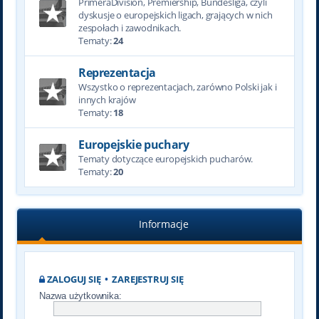
PrimeraDivision, Premiership, Bundesliga, czyli
dyskusje o europejskich ligach, grających w nich
zespołach i zawodnikach.
Tematy:
24
Reprezentacja
Wszystko o reprezentacjach, zarówno Polski jak i
innych krajów
Tematy:
18
Europejskie puchary
Tematy dotyczące europejskich pucharów.
Tematy:
20
Informacje
ZALOGUJ SIĘ
•
ZAREJESTRUJ SIĘ
Nazwa użytkownika: