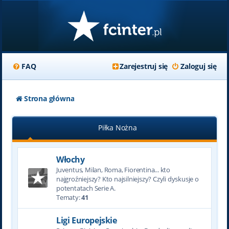
FAQ
Zarejestruj się
Zaloguj się
Strona główna
Piłka Nożna
Włochy
Juventus, Milan, Roma, Fiorentina... kto
najgroźniejszy? Kto najsilniejszy? Czyli dyskusje o
potentatach Serie A.
Tematy:
41
Ligi Europejskie