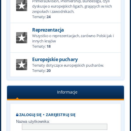
PrimeraDivision, Premiership, Bundesliga, czyli
dyskusje o europejskich ligach, grających w nich
zespołach i zawodnikach.
Tematy:
24
Reprezentacja
Wszystko o reprezentacjach, zarówno Polski jak i
innych krajów
Tematy:
18
Europejskie puchary
Tematy dotyczące europejskich pucharów.
Tematy:
20
Informacje
ZALOGUJ SIĘ
•
ZAREJESTRUJ SIĘ
Nazwa użytkownika: