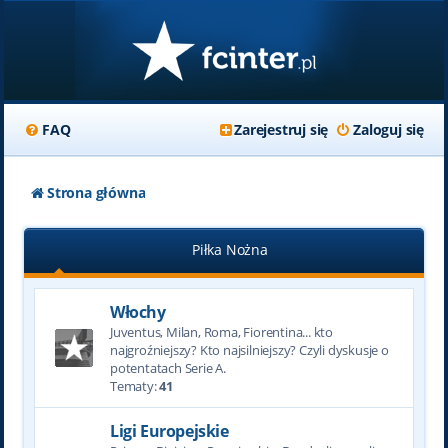
FAQ
Zarejestruj się
Zaloguj się
Strona główna
Piłka Nożna
Włochy
Juventus, Milan, Roma, Fiorentina... kto
najgroźniejszy? Kto najsilniejszy? Czyli dyskusje o
potentatach Serie A.
Tematy:
41
Ligi Europejskie