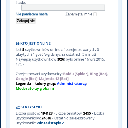
Hasło:
Nie pamiętam hasła
Zapamiętaj mnie
KTO JEST ONLINE
Jest
5
użytkowników online :: 4 zarejestrowanych, 0
ukrytych i 1 gość (wg danych z ostatnich 5 minut)
Najwięcej użytkowników (
926
) było online 16 wrz 2015,
17:57
Zarejestrowani użytkownicy:
Baidu [Spider]
,
Bing [Bot]
,
Google [Bot]
,
Majestic-12 [Bot]
Legenda – kolory grup:
Administratorzy
,
Moderatorzy globalni
STATYSTYKI
Liczba postów:
194128
• Liczba tematów:
2455
• Liczba
użytkowników:
24618
• Ostatnio zarejestrowany
użytkownik:
WinteristaplK2