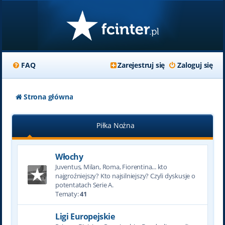
FAQ
Zarejestruj się
Zaloguj się
Strona główna
Piłka Nożna
Włochy
Juventus, Milan, Roma, Fiorentina... kto
najgroźniejszy? Kto najsilniejszy? Czyli dyskusje o
potentatach Serie A.
Tematy:
41
Ligi Europejskie