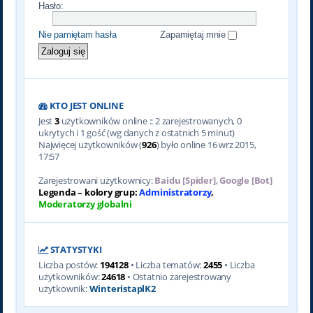
Hasło:
Nie pamiętam hasła
Zapamiętaj mnie
KTO JEST ONLINE
Jest
3
użytkowników online :: 2 zarejestrowanych, 0
ukrytych i 1 gość (wg danych z ostatnich 5 minut)
Najwięcej użytkowników (
926
) było online 16 wrz 2015,
17:57
Zarejestrowani użytkownicy:
Baidu [Spider]
,
Google [Bot]
Legenda – kolory grup:
Administratorzy
,
Moderatorzy globalni
STATYSTYKI
Liczba postów:
194128
• Liczba tematów:
2455
• Liczba
użytkowników:
24618
• Ostatnio zarejestrowany
użytkownik:
WinteristaplK2