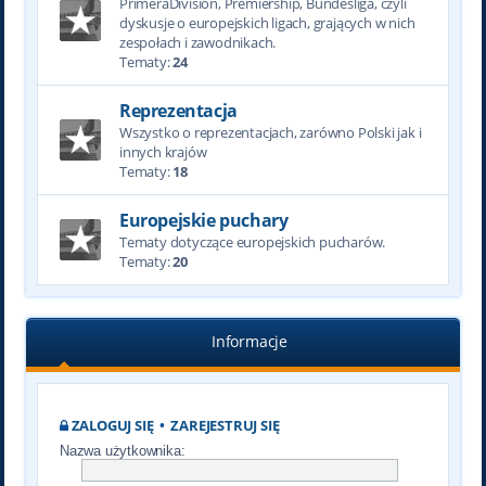
PrimeraDivision, Premiership, Bundesliga, czyli
dyskusje o europejskich ligach, grających w nich
zespołach i zawodnikach.
Tematy:
24
Reprezentacja
Wszystko o reprezentacjach, zarówno Polski jak i
innych krajów
Tematy:
18
Europejskie puchary
Tematy dotyczące europejskich pucharów.
Tematy:
20
Informacje
ZALOGUJ SIĘ
•
ZAREJESTRUJ SIĘ
Nazwa użytkownika: