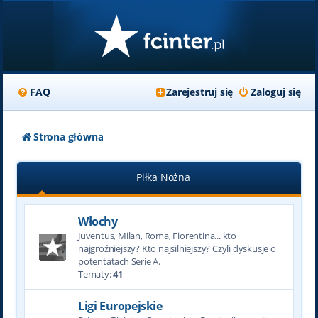
FAQ
Zarejestruj się
Zaloguj się
Strona główna
Piłka Nożna
Włochy
Juventus, Milan, Roma, Fiorentina... kto
najgroźniejszy? Kto najsilniejszy? Czyli dyskusje o
potentatach Serie A.
Tematy:
41
Ligi Europejskie