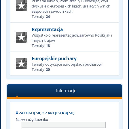
PrimeraDivision, Premiership, Bundesliga, czyli
dyskusje o europejskich ligach, grających w nich
zespołach i zawodnikach.
Tematy:
24
Reprezentacja
Wszystko o reprezentacjach, zarówno Polski jak i
innych krajów
Tematy:
18
Europejskie puchary
Tematy dotyczące europejskich pucharów.
Tematy:
20
Informacje
ZALOGUJ SIĘ
•
ZAREJESTRUJ SIĘ
Nazwa użytkownika: