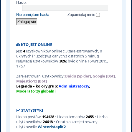
Hasło:
Nie pamiętam hasła
Zapamiętaj mnie
KTO JEST ONLINE
Jest
4
użytkowników online :: 3 zarejestrowanych, 0
ukrytych i 1 gość (wg danych z ostatnich 5 minut)
Najwięcej użytkowników (
926
) było online 16 wrz 2015,
17:57
Zarejestrowani użytkownicy:
Baidu [Spider]
,
Google [Bot]
,
Majestic-12 [Bot]
Legenda – kolory grup:
Administratorzy
,
Moderatorzy globalni
STATYSTYKI
Liczba postów:
194128
• Liczba tematów:
2455
• Liczba
użytkowników:
24618
• Ostatnio zarejestrowany
użytkownik:
WinteristaplK2