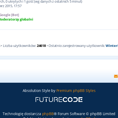
h, 0 ukrytych i 1 gość (wg danych z ostatnich 5 minut)
wrz 2015, 17:57
Google [Bot]
oderatorzy globalni
5
• Liczba użytkowników:
24618
• Ostatnio zarejestrowany użytkownik:
Winter
Absolution Style by
Premium phpBB Styles
Technologię dostarcza
phpBB
® Forum Software © phpBB Limited