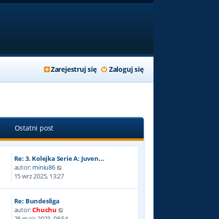
Zarejestruj się
Zaloguj się
Ostatni post
Re: 3. Kolejka Serie A: Juven…
W
autor:
miniu86
y
15 wrz 2025, 13:27
ś
w
Re: Bundesliga
i
W
autor:
Chuchu
e
y
28 maja 2023, 08:54