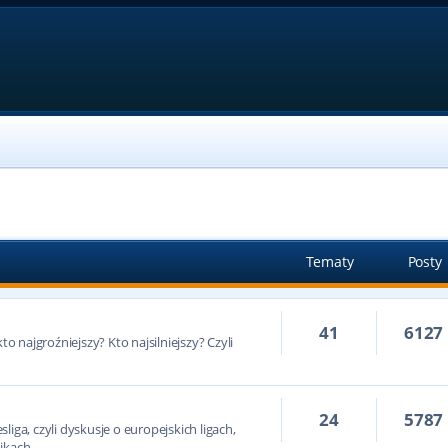
Tematy
Posty
41
6127
to najgroźniejszy? Kto najsilniejszy? Czyli
24
5787
iga, czyli dyskusje o europejskich ligach,
ikach.