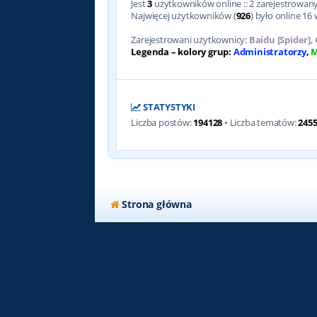
Jest
3
użytkowników online :: 2 zarejestrowanyc
Najwięcej użytkowników (
926
) było online 16 
Zarejestrowani użytkownicy:
Baidu [Spider]
,
Legenda – kolory grup:
Administratorzy
,
M
STATYSTYKI
Liczba postów:
194128
• Liczba tematów:
245
Strona główna