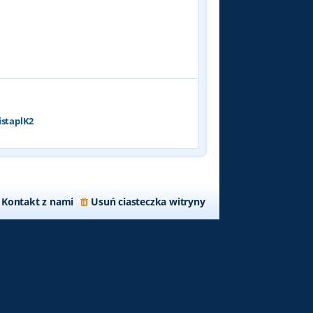
p
o
s
t
istaplK2
Kontakt z nami
Usuń ciasteczka witryny