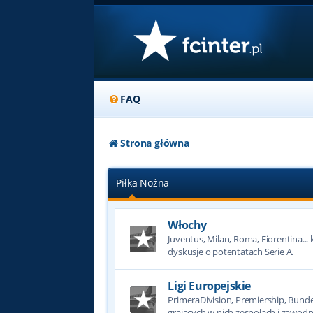
FAQ
Strona główna
Piłka Nożna
Włochy
Juventus, Milan, Roma, Fiorentina... k
dyskusje o potentatach Serie A.
Ligi Europejskie
PrimeraDivision, Premiership, Bundesl
grających w nich zespołach i zawodn