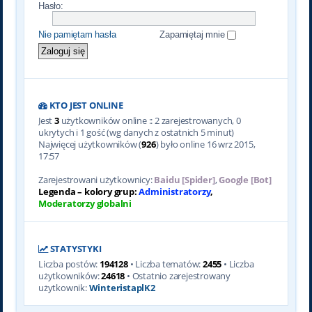
Hasło:
Nie pamiętam hasła
Zapamiętaj mnie
KTO JEST ONLINE
Jest
3
użytkowników online :: 2 zarejestrowanych, 0
ukrytych i 1 gość (wg danych z ostatnich 5 minut)
Najwięcej użytkowników (
926
) było online 16 wrz 2015,
17:57
Zarejestrowani użytkownicy:
Baidu [Spider]
,
Google [Bot]
Legenda – kolory grup:
Administratorzy
,
Moderatorzy globalni
STATYSTYKI
Liczba postów:
194128
• Liczba tematów:
2455
• Liczba
użytkowników:
24618
• Ostatnio zarejestrowany
użytkownik:
WinteristaplK2