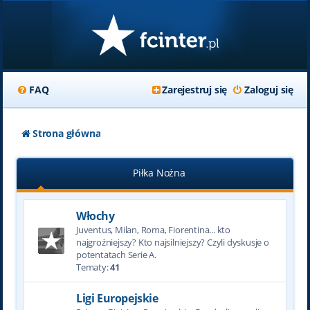
FAQ
Zarejestruj się
Zaloguj się
Strona główna
Piłka Nożna
Włochy
Juventus, Milan, Roma, Fiorentina... kto
najgroźniejszy? Kto najsilniejszy? Czyli dyskusje o
potentatach Serie A.
Tematy:
41
Ligi Europejskie