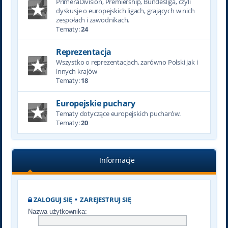
PrimeraDivision, Premiership, Bundesliga, czyli
dyskusje o europejskich ligach, grających w nich
zespołach i zawodnikach.
Tematy:
24
Reprezentacja
Wszystko o reprezentacjach, zarówno Polski jak i
innych krajów
Tematy:
18
Europejskie puchary
Tematy dotyczące europejskich pucharów.
Tematy:
20
Informacje
ZALOGUJ SIĘ
•
ZAREJESTRUJ SIĘ
Nazwa użytkownika: