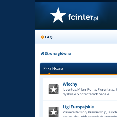
FAQ
Strona główna
Piłka Nożna
Włochy
Juventus, Milan, Roma, Fiorentina... k
dyskusje o potentatach Serie A.
Ligi Europejskie
PrimeraDivision, Premiership, Bundesl
grających w nich zespołach i zawodn