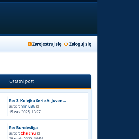
Zarejestruj się
Zaloguj się
Ostatni post
Re: 3. Kolejka Serie A: Juven…
W
autor:
miniu86
y
15 wrz 2025, 13:27
ś
w
Re: Bundesliga
i
W
autor:
Chuchu
e
y
28 maja 2023, 08:54