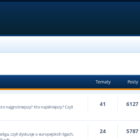
Tematy
Posty
41
6127
to najgroźniejszy? Kto najsilniejszy? Czyli
24
5787
iga, czyli dyskusje o europejskich ligach,
ikach.