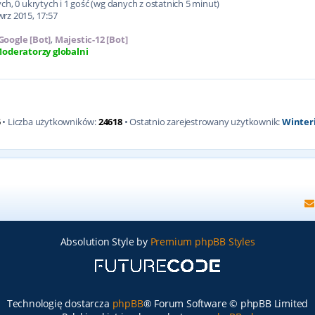
h, 0 ukrytych i 1 gość (wg danych z ostatnich 5 minut)
wrz 2015, 17:57
Google [Bot]
,
Majestic-12 [Bot]
oderatorzy globalni
5
• Liczba użytkowników:
24618
• Ostatnio zarejestrowany użytkownik:
Winter
Absolution Style by
Premium phpBB Styles
Technologię dostarcza
phpBB
® Forum Software © phpBB Limited