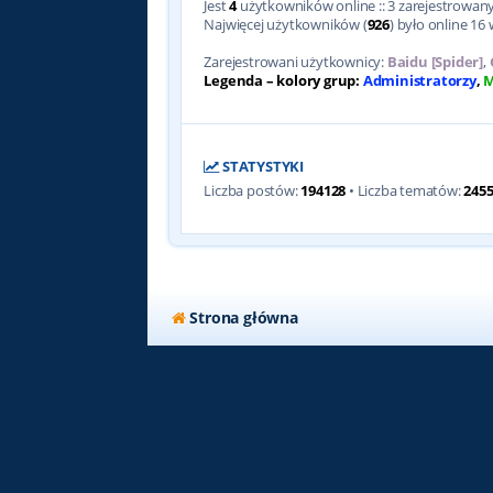
Jest
4
użytkowników online :: 3 zarejestrowanyc
Najwięcej użytkowników (
926
) było online 16 
Zarejestrowani użytkownicy:
Baidu [Spider]
,
Legenda – kolory grup:
Administratorzy
,
M
STATYSTYKI
Liczba postów:
194128
• Liczba tematów:
245
Strona główna