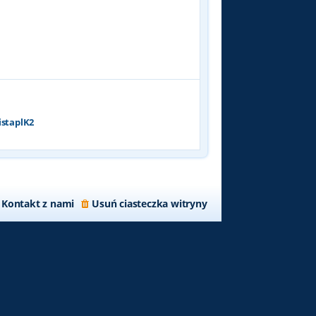
p
o
s
t
istaplK2
Kontakt z nami
Usuń ciasteczka witryny