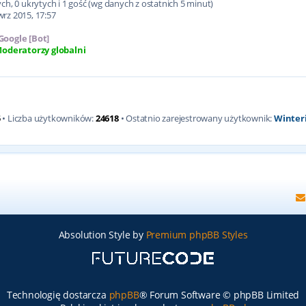
h, 0 ukrytych i 1 gość (wg danych z ostatnich 5 minut)
wrz 2015, 17:57
Google [Bot]
oderatorzy globalni
5
• Liczba użytkowników:
24618
• Ostatnio zarejestrowany użytkownik:
Winter
Absolution Style by
Premium phpBB Styles
Technologię dostarcza
phpBB
® Forum Software © phpBB Limited