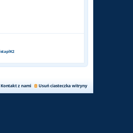
p
o
s
t
istaplK2
Kontakt z nami
Usuń ciasteczka witryny