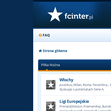
FAQ
Strona główna
Piłka Nożna
Włochy
Juventus, Milan, Roma, Fiorentina... k
dyskusje o potentatach Serie A.
Ligi Europejskie
PrimeraDivision, Premiership, Bundesl
grających w nich zespołach i zawodn