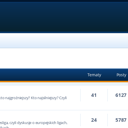
Tematy
Posty
41
6127
to najgroźniejszy? Kto najsilniejszy? Czyli
24
5787
iga, czyli dyskusje o europejskich ligach,
ikach.