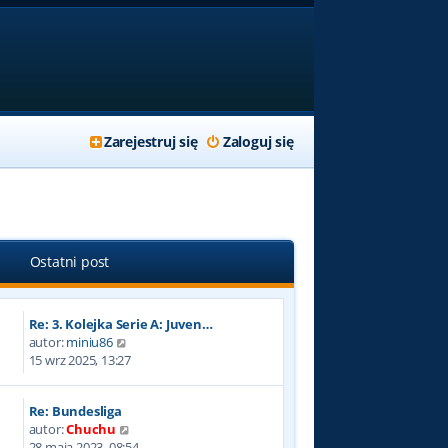
Zarejestruj się
Zaloguj się
Ostatni post
Re: 3. Kolejka Serie A: Juven…
W
autor:
miniu86
y
15 wrz 2025, 13:27
ś
w
Re: Bundesliga
i
W
autor:
Chuchu
e
y
28 maja 2023, 08:54