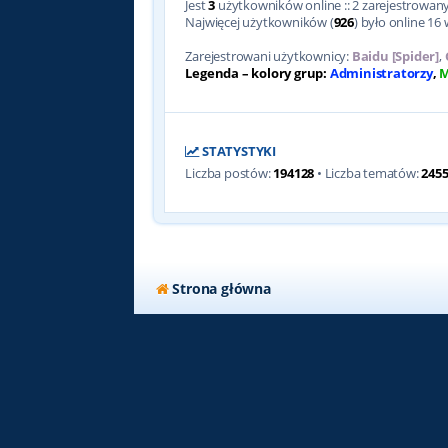
Jest
3
użytkowników online :: 2 zarejestrowanyc
Najwięcej użytkowników (
926
) było online 16 
Zarejestrowani użytkownicy:
Baidu [Spider]
,
Legenda – kolory grup:
Administratorzy
,
M
STATYSTYKI
Liczba postów:
194128
• Liczba tematów:
245
Strona główna