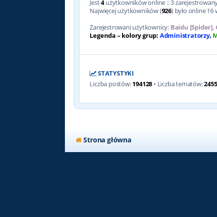
Jest
4
użytkowników online :: 3 zarejestrowanyc
Najwięcej użytkowników (
926
) było online 16 
Zarejestrowani użytkownicy:
Baidu [Spider]
,
Legenda – kolory grup:
Administratorzy
,
M
STATYSTYKI
Liczba postów:
194128
• Liczba tematów:
245
Strona główna