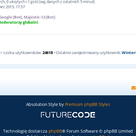
h, 0 ukrytych i 1 gość (wg danych z ostatnich 5 minut)
wrz 2015, 17:57
Google [Bot]
,
Majestic-12 [Bot]
oderatorzy globalni
5
• Liczba użytkowników:
24618
• Ostatnio zarejestrowany użytkownik:
Winter
Absolution Style by
Premium phpBB Styles
Technologię dostarcza
phpBB
® Forum Software © phpBB Limited