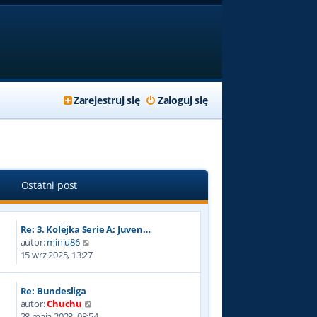
Zarejestruj się
Zaloguj się
Ostatni post
Re: 3. Kolejka Serie A: Juven…
W
autor:
miniu86
y
15 wrz 2025, 13:27
ś
w
Re: Bundesliga
i
W
autor:
Chuchu
e
y
28 maja 2023, 08:54