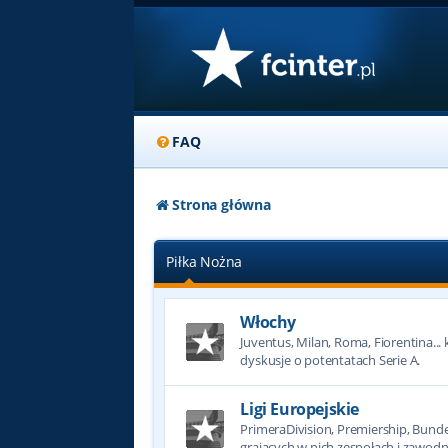
FAQ
Strona główna
Piłka Nożna
Włochy
Juventus, Milan, Roma, Fiorentina... k
dyskusje o potentatach Serie A.
Ligi Europejskie
PrimeraDivision, Premiership, Bundesl
grających w nich zespołach i zawodn