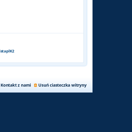
p
o
s
t
istaplK2
Kontakt z nami
Usuń ciasteczka witryny