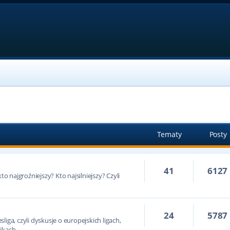
Tematy
Posty
41
6127
to najgroźniejszy? Kto najsilniejszy? Czyli
24
5787
iga, czyli dyskusje o europejskich ligach,
ikach.