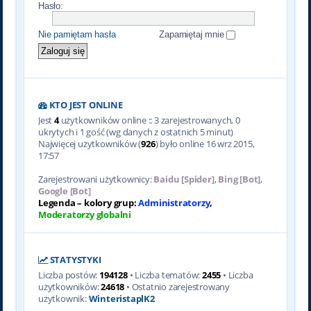
Hasło:
Nie pamiętam hasła
Zapamiętaj mnie
KTO JEST ONLINE
Jest
4
użytkowników online :: 3 zarejestrowanych, 0
ukrytych i 1 gość (wg danych z ostatnich 5 minut)
Najwięcej użytkowników (
926
) było online 16 wrz 2015,
17:57
Zarejestrowani użytkownicy:
Baidu [Spider]
,
Bing [Bot]
,
Google [Bot]
Legenda – kolory grup:
Administratorzy
,
Moderatorzy globalni
STATYSTYKI
Liczba postów:
194128
• Liczba tematów:
2455
• Liczba
użytkowników:
24618
• Ostatnio zarejestrowany
użytkownik:
WinteristaplK2