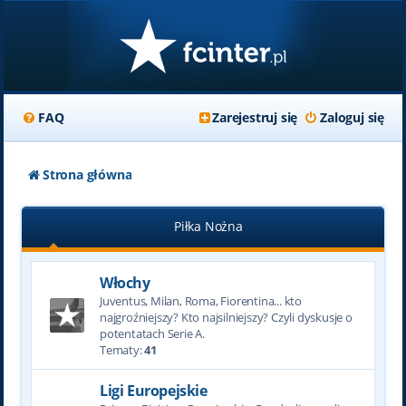
FAQ
Zarejestruj się
Zaloguj się
Strona główna
Piłka Nożna
Włochy
Juventus, Milan, Roma, Fiorentina... kto
najgroźniejszy? Kto najsilniejszy? Czyli dyskusje o
potentatach Serie A.
Tematy:
41
Ligi Europejskie