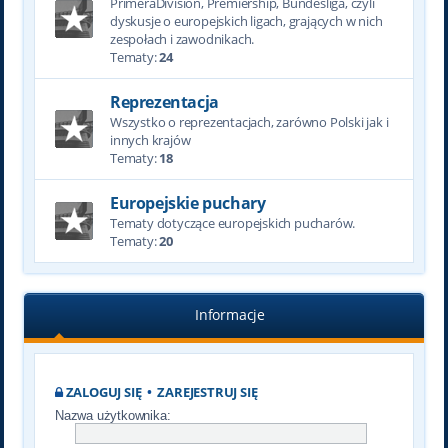
PrimeraDivision, Premiership, Bundesliga, czyli
dyskusje o europejskich ligach, grających w nich
zespołach i zawodnikach.
Tematy:
24
Reprezentacja
Wszystko o reprezentacjach, zarówno Polski jak i
innych krajów
Tematy:
18
Europejskie puchary
Tematy dotyczące europejskich pucharów.
Tematy:
20
Informacje
ZALOGUJ SIĘ
•
ZAREJESTRUJ SIĘ
Nazwa użytkownika: