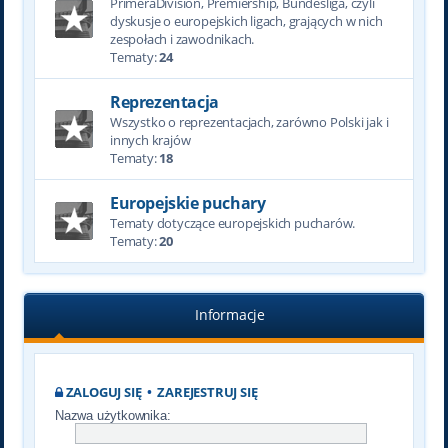
PrimeraDivision, Premiership, Bundesliga, czyli
dyskusje o europejskich ligach, grających w nich
zespołach i zawodnikach.
Tematy:
24
Reprezentacja
Wszystko o reprezentacjach, zarówno Polski jak i
innych krajów
Tematy:
18
Europejskie puchary
Tematy dotyczące europejskich pucharów.
Tematy:
20
Informacje
ZALOGUJ SIĘ
•
ZAREJESTRUJ SIĘ
Nazwa użytkownika: