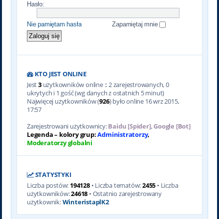
Hasło:
Nie pamiętam hasła
Zapamiętaj mnie
KTO JEST ONLINE
Jest
3
użytkowników online :: 2 zarejestrowanych, 0
ukrytych i 1 gość (wg danych z ostatnich 5 minut)
Najwięcej użytkowników (
926
) było online 16 wrz 2015,
17:57
Zarejestrowani użytkownicy:
Baidu [Spider]
,
Google [Bot]
Legenda – kolory grup:
Administratorzy
,
Moderatorzy globalni
STATYSTYKI
Liczba postów:
194128
• Liczba tematów:
2455
• Liczba
użytkowników:
24618
• Ostatnio zarejestrowany
użytkownik:
WinteristaplK2