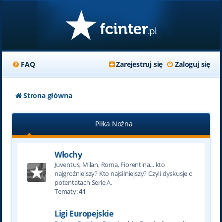
FAQ
Zarejestruj się
Zaloguj się
Strona główna
Piłka Nożna
Włochy
Juventus, Milan, Roma, Fiorentina... kto
najgroźniejszy? Kto najsilniejszy? Czyli dyskusje o
potentatach Serie A.
Tematy:
41
Ligi Europejskie