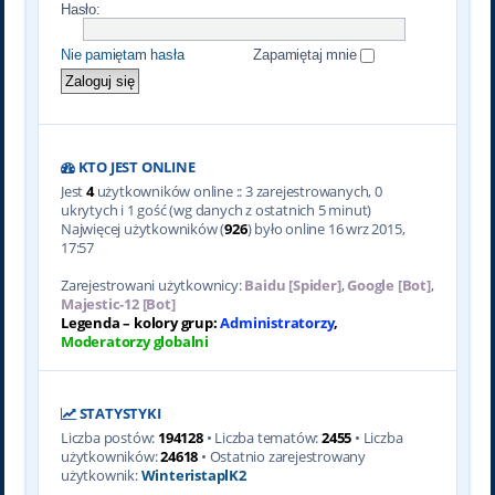
Hasło:
Nie pamiętam hasła
Zapamiętaj mnie
KTO JEST ONLINE
Jest
4
użytkowników online :: 3 zarejestrowanych, 0
ukrytych i 1 gość (wg danych z ostatnich 5 minut)
Najwięcej użytkowników (
926
) było online 16 wrz 2015,
17:57
Zarejestrowani użytkownicy:
Baidu [Spider]
,
Google [Bot]
,
Majestic-12 [Bot]
Legenda – kolory grup:
Administratorzy
,
Moderatorzy globalni
STATYSTYKI
Liczba postów:
194128
• Liczba tematów:
2455
• Liczba
użytkowników:
24618
• Ostatnio zarejestrowany
użytkownik:
WinteristaplK2