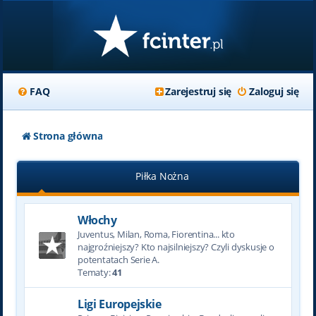
FAQ
Zarejestruj się
Zaloguj się
Strona główna
Piłka Nożna
Włochy
Juventus, Milan, Roma, Fiorentina... kto
najgroźniejszy? Kto najsilniejszy? Czyli dyskusje o
potentatach Serie A.
Tematy:
41
Ligi Europejskie