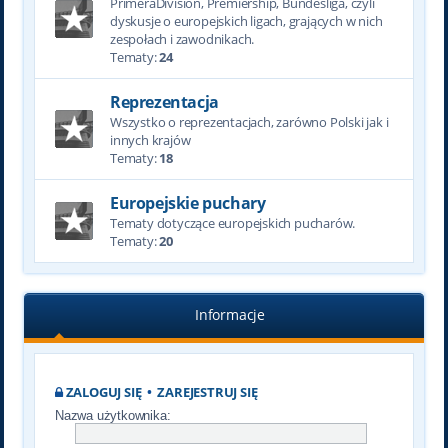
PrimeraDivision, Premiership, Bundesliga, czyli
dyskusje o europejskich ligach, grających w nich
zespołach i zawodnikach.
Tematy:
24
Reprezentacja
Wszystko o reprezentacjach, zarówno Polski jak i
innych krajów
Tematy:
18
Europejskie puchary
Tematy dotyczące europejskich pucharów.
Tematy:
20
Informacje
ZALOGUJ SIĘ
•
ZAREJESTRUJ SIĘ
Nazwa użytkownika: