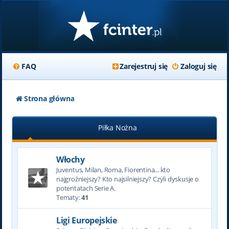
FAQ
Zarejestruj się
Zaloguj się
Strona główna
Piłka Nożna
Włochy
Juventus, Milan, Roma, Fiorentina... kto
najgroźniejszy? Kto najsilniejszy? Czyli dyskusje o
potentatach Serie A.
Tematy:
41
Ligi Europejskie