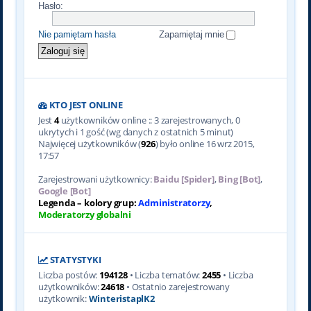
Hasło:
Nie pamiętam hasła
Zapamiętaj mnie
KTO JEST ONLINE
Jest
4
użytkowników online :: 3 zarejestrowanych, 0
ukrytych i 1 gość (wg danych z ostatnich 5 minut)
Najwięcej użytkowników (
926
) było online 16 wrz 2015,
17:57
Zarejestrowani użytkownicy:
Baidu [Spider]
,
Bing [Bot]
,
Google [Bot]
Legenda – kolory grup:
Administratorzy
,
Moderatorzy globalni
STATYSTYKI
Liczba postów:
194128
• Liczba tematów:
2455
• Liczba
użytkowników:
24618
• Ostatnio zarejestrowany
użytkownik:
WinteristaplK2