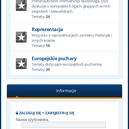
PrimeraDivision, Premiership, Bundesliga, czyli
dyskusje o europejskich ligach, grających w nich
zespołach i zawodnikach.
Tematy:
24
Reprezentacja
Wszystko o reprezentacjach, zarówno Polski jak i
innych krajów
Tematy:
18
Europejskie puchary
Tematy dotyczące europejskich pucharów.
Tematy:
20
Informacje
ZALOGUJ SIĘ
•
ZAREJESTRUJ SIĘ
Nazwa użytkownika: