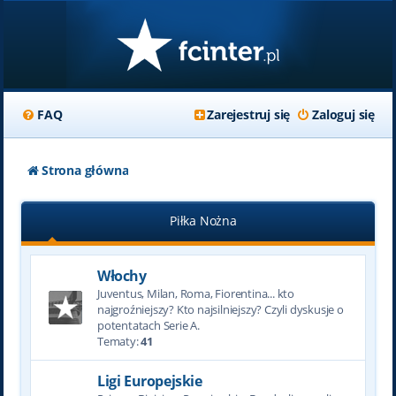
FAQ
Zarejestruj się
Zaloguj się
Strona główna
Piłka Nożna
Włochy
Juventus, Milan, Roma, Fiorentina... kto
najgroźniejszy? Kto najsilniejszy? Czyli dyskusje o
potentatach Serie A.
Tematy:
41
Ligi Europejskie