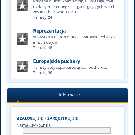
PrimeraDivision, Premiership, Bundesliga, czyli
dyskusje o europejskich ligach, grających w nich
zespołach i zawodnikach.
Tematy:
24
Reprezentacja
Wszystko o reprezentacjach, zarówno Polski jak i
innych krajów
Tematy:
18
Europejskie puchary
Tematy dotyczące europejskich pucharów.
Tematy:
20
Informacje
ZALOGUJ SIĘ
•
ZAREJESTRUJ SIĘ
Nazwa użytkownika: