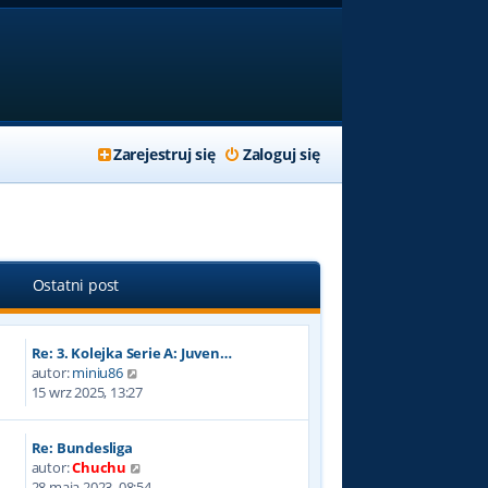
Zarejestruj się
Zaloguj się
Ostatni post
Re: 3. Kolejka Serie A: Juven…
W
autor:
miniu86
y
15 wrz 2025, 13:27
ś
w
Re: Bundesliga
i
W
autor:
Chuchu
e
y
28 maja 2023, 08:54