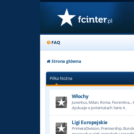
FAQ
Strona główna
Piłka Nożna
Włochy
Juventus, Milan, Roma, Fiorentina... k
dyskusje o potentatach Serie A.
Ligi Europejskie
PrimeraDivision, Premiership, Bundesl
grających w nich zespołach i zawodn