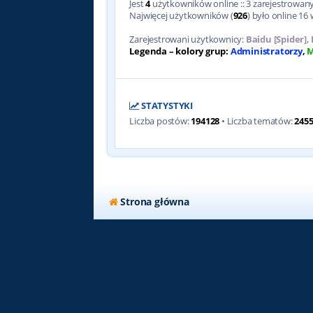
Jest
4
użytkowników online :: 3 zarejestrowanyc
Najwięcej użytkowników (
926
) było online 16 
Zarejestrowani użytkownicy:
Baidu [Spider]
,
Legenda – kolory grup:
Administratorzy
,
M
STATYSTYKI
Liczba postów:
194128
• Liczba tematów:
245
Strona główna