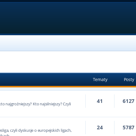
Tematy
Posty
41
6127
to najgroźniejszy? Kto najsilniejszy? Czyli
24
5787
iga, czyli dyskusje o europejskich ligach,
ikach.