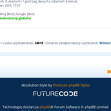
h, 0 ukrytych i 1 gość (wg danych z ostatnich 5 minut)
wrz 2015, 17:57
Bing [Bot]
,
Google [Bot]
oderatorzy globalni
5
• Liczba użytkowników:
24618
• Ostatnio zarejestrowany użytkownik:
Winter
Absolution Style by
Premium phpBB Styles
Technologię dostarcza
phpBB
® Forum Software © phpBB Limited