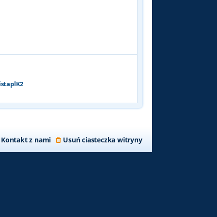
p
o
s
t
istaplK2
Kontakt z nami
Usuń ciasteczka witryny