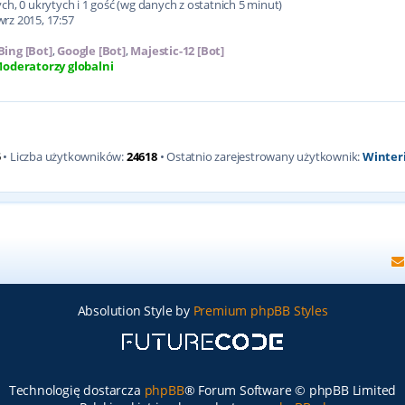
h, 0 ukrytych i 1 gość (wg danych z ostatnich 5 minut)
wrz 2015, 17:57
Bing [Bot]
,
Google [Bot]
,
Majestic-12 [Bot]
oderatorzy globalni
5
• Liczba użytkowników:
24618
• Ostatnio zarejestrowany użytkownik:
Winter
Absolution Style by
Premium phpBB Styles
Technologię dostarcza
phpBB
® Forum Software © phpBB Limited