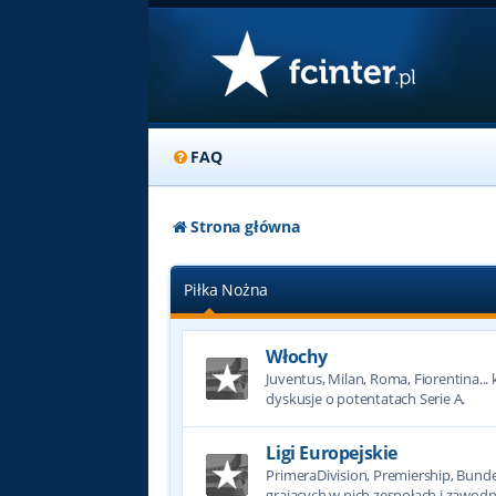
FAQ
Strona główna
Piłka Nożna
Włochy
Juventus, Milan, Roma, Fiorentina... k
dyskusje o potentatach Serie A.
Ligi Europejskie
PrimeraDivision, Premiership, Bundesl
grających w nich zespołach i zawodn