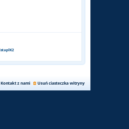
p
o
s
t
istaplK2
Kontakt z nami
Usuń ciasteczka witryny