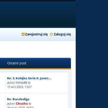
Zarejestruj się
Zaloguj się
Ostatni post
Re: 3. Kolejka Serie A: Juven…
W
autor:
miniu86
y
15 wrz 2025, 13:27
ś
w
Re: Bundesliga
i
W
autor:
Chuchu
e
y
28 maja 2023, 08:54