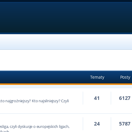
Tematy
Posty
41
6127
to najgroźniejszy? Kto najsilniejszy? Czyli
24
5787
iga, czyli dyskusje o europejskich ligach,
ikach.