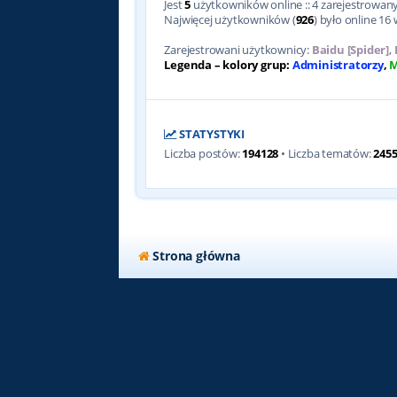
Jest
5
użytkowników online :: 4 zarejestrowanyc
Najwięcej użytkowników (
926
) było online 16 
Zarejestrowani użytkownicy:
Baidu [Spider]
,
Legenda – kolory grup:
Administratorzy
,
M
STATYSTYKI
Liczba postów:
194128
• Liczba tematów:
245
Strona główna