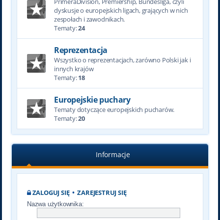
PrimeraDivision, Premiership, Bundesliga, czyli
dyskusje o europejskich ligach, grających w nich
zespołach i zawodnikach.
Tematy:
24
Reprezentacja
Wszystko o reprezentacjach, zarówno Polski jak i
innych krajów
Tematy:
18
Europejskie puchary
Tematy dotyczące europejskich pucharów.
Tematy:
20
Informacje
ZALOGUJ SIĘ
•
ZAREJESTRUJ SIĘ
Nazwa użytkownika: