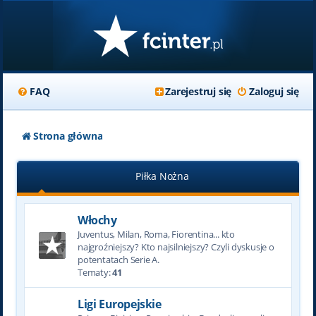
FAQ
Zarejestruj się
Zaloguj się
Strona główna
Piłka Nożna
Włochy
Juventus, Milan, Roma, Fiorentina... kto
najgroźniejszy? Kto najsilniejszy? Czyli dyskusje o
potentatach Serie A.
Tematy:
41
Ligi Europejskie