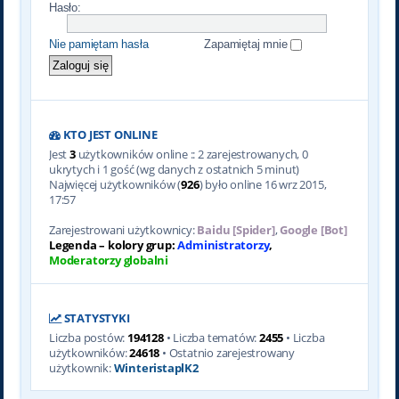
Hasło:
Nie pamiętam hasła
Zapamiętaj mnie
KTO JEST ONLINE
Jest
3
użytkowników online :: 2 zarejestrowanych, 0
ukrytych i 1 gość (wg danych z ostatnich 5 minut)
Najwięcej użytkowników (
926
) było online 16 wrz 2015,
17:57
Zarejestrowani użytkownicy:
Baidu [Spider]
,
Google [Bot]
Legenda – kolory grup:
Administratorzy
,
Moderatorzy globalni
STATYSTYKI
Liczba postów:
194128
• Liczba tematów:
2455
• Liczba
użytkowników:
24618
• Ostatnio zarejestrowany
użytkownik:
WinteristaplK2