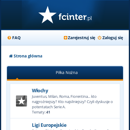
FAQ
Zarejestruj się
Zaloguj się
Strona główna
Piłka Nożna
Włochy
Juventus, Milan, Roma, Fiorentina... kto
najgroźniejszy? Kto najsilniejszy? Czyli dyskusje o
potentatach Serie A.
Tematy:
41
Ligi Europejskie