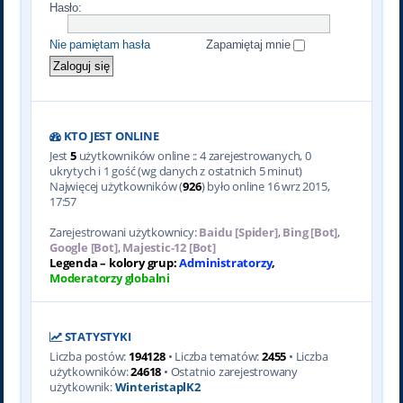
Hasło:
Nie pamiętam hasła
Zapamiętaj mnie
KTO JEST ONLINE
Jest
5
użytkowników online :: 4 zarejestrowanych, 0
ukrytych i 1 gość (wg danych z ostatnich 5 minut)
Najwięcej użytkowników (
926
) było online 16 wrz 2015,
17:57
Zarejestrowani użytkownicy:
Baidu [Spider]
,
Bing [Bot]
,
Google [Bot]
,
Majestic-12 [Bot]
Legenda – kolory grup:
Administratorzy
,
Moderatorzy globalni
STATYSTYKI
Liczba postów:
194128
• Liczba tematów:
2455
• Liczba
użytkowników:
24618
• Ostatnio zarejestrowany
użytkownik:
WinteristaplK2