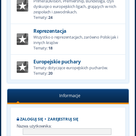
PrimeraDivision, Premiership, Bundesliga, czyli
dyskusje o europejskich ligach, grających w nich
zespołach i zawodnikach.
Tematy:
24
Reprezentacja
Wszystko o reprezentacjach, zarówno Polski jak i
innych krajów
Tematy:
18
Europejskie puchary
Tematy dotyczące europejskich pucharów.
Tematy:
20
Informacje
ZALOGUJ SIĘ
•
ZAREJESTRUJ SIĘ
Nazwa użytkownika: