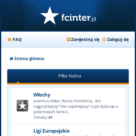
FAQ
Zarejestruj się
Zaloguj się
Strona główna
Piłka Nożna
Włochy
Juventus, Milan, Roma, Fiorentina... kto
najgroźniejszy? Kto najsilniejszy? Czyli dyskusje o
potentatach Serie A.
Tematy:
41
Ligi Europejskie