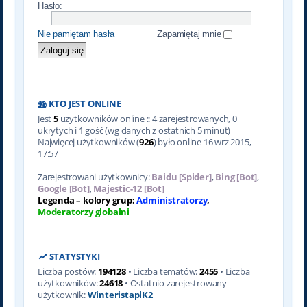
Hasło:
Nie pamiętam hasła
Zapamiętaj mnie
KTO JEST ONLINE
Jest
5
użytkowników online :: 4 zarejestrowanych, 0
ukrytych i 1 gość (wg danych z ostatnich 5 minut)
Najwięcej użytkowników (
926
) było online 16 wrz 2015,
17:57
Zarejestrowani użytkownicy:
Baidu [Spider]
,
Bing [Bot]
,
Google [Bot]
,
Majestic-12 [Bot]
Legenda – kolory grup:
Administratorzy
,
Moderatorzy globalni
STATYSTYKI
Liczba postów:
194128
• Liczba tematów:
2455
• Liczba
użytkowników:
24618
• Ostatnio zarejestrowany
użytkownik:
WinteristaplK2