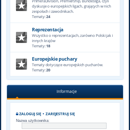
PrimeraDivision, Premiership, Bundesliga, czyli
dyskusje o europejskich ligach, grających w nich
zespołach i zawodnikach.
Tematy:
24
Reprezentacja
Wszystko o reprezentacjach, zarówno Polski jak i
innych krajów
Tematy:
18
Europejskie puchary
Tematy dotyczące europejskich pucharów.
Tematy:
20
Informacje
ZALOGUJ SIĘ
•
ZAREJESTRUJ SIĘ
Nazwa użytkownika: