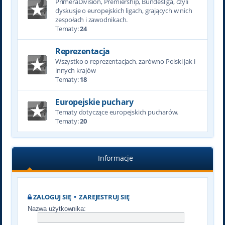
PrimeraDivision, Premiership, Bundesliga, czyli
dyskusje o europejskich ligach, grających w nich
zespołach i zawodnikach.
Tematy:
24
Reprezentacja
Wszystko o reprezentacjach, zarówno Polski jak i
innych krajów
Tematy:
18
Europejskie puchary
Tematy dotyczące europejskich pucharów.
Tematy:
20
Informacje
ZALOGUJ SIĘ
•
ZAREJESTRUJ SIĘ
Nazwa użytkownika: