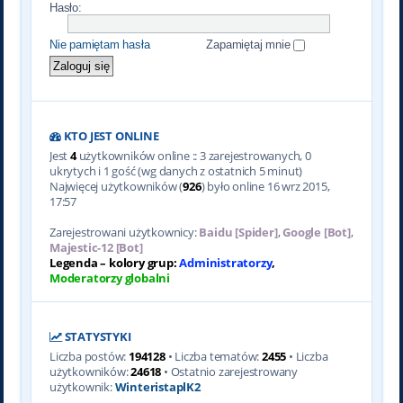
Hasło:
Nie pamiętam hasła
Zapamiętaj mnie
KTO JEST ONLINE
Jest
4
użytkowników online :: 3 zarejestrowanych, 0
ukrytych i 1 gość (wg danych z ostatnich 5 minut)
Najwięcej użytkowników (
926
) było online 16 wrz 2015,
17:57
Zarejestrowani użytkownicy:
Baidu [Spider]
,
Google [Bot]
,
Majestic-12 [Bot]
Legenda – kolory grup:
Administratorzy
,
Moderatorzy globalni
STATYSTYKI
Liczba postów:
194128
• Liczba tematów:
2455
• Liczba
użytkowników:
24618
• Ostatnio zarejestrowany
użytkownik:
WinteristaplK2