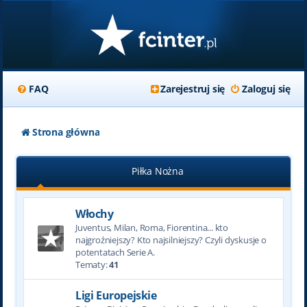
FAQ
Zarejestruj się
Zaloguj się
Strona główna
Piłka Nożna
Włochy
Juventus, Milan, Roma, Fiorentina... kto
najgroźniejszy? Kto najsilniejszy? Czyli dyskusje o
potentatach Serie A.
Tematy:
41
Ligi Europejskie