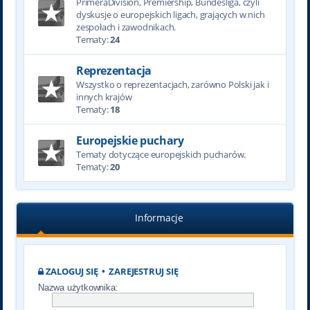
PrimeraDivision, Premiership, Bundesliga, czyli
dyskusje o europejskich ligach, grających w nich
zespołach i zawodnikach.
Tematy:
24
Reprezentacja
Wszystko o reprezentacjach, zarówno Polski jak i
innych krajów
Tematy:
18
Europejskie puchary
Tematy dotyczące europejskich pucharów.
Tematy:
20
Informacje
ZALOGUJ SIĘ
•
ZAREJESTRUJ SIĘ
Nazwa użytkownika: