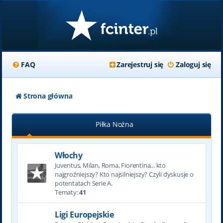
FAQ
Zarejestruj się
Zaloguj się
Strona główna
Piłka Nożna
Włochy
Juventus, Milan, Roma, Fiorentina... kto
najgroźniejszy? Kto najsilniejszy? Czyli dyskusje o
potentatach Serie A.
Tematy:
41
Ligi Europejskie