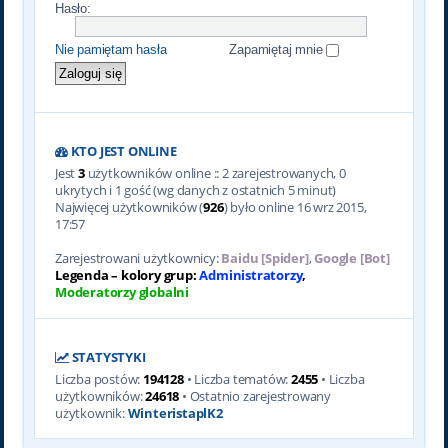
Hasło:
Nie pamiętam hasła
Zapamiętaj mnie
KTO JEST ONLINE
Jest
3
użytkowników online :: 2 zarejestrowanych, 0
ukrytych i 1 gość (wg danych z ostatnich 5 minut)
Najwięcej użytkowników (
926
) było online 16 wrz 2015,
17:57
Zarejestrowani użytkownicy:
Baidu [Spider]
,
Google [Bot]
Legenda – kolory grup:
Administratorzy
,
Moderatorzy globalni
STATYSTYKI
Liczba postów:
194128
• Liczba tematów:
2455
• Liczba
użytkowników:
24618
• Ostatnio zarejestrowany
użytkownik:
WinteristaplK2