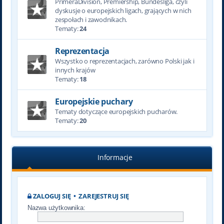
PrimeraDivision, Premiership, Bundesliga, czyli
dyskusje o europejskich ligach, grających w nich
zespołach i zawodnikach.
Tematy:
24
Reprezentacja
Wszystko o reprezentacjach, zarówno Polski jak i
innych krajów
Tematy:
18
Europejskie puchary
Tematy dotyczące europejskich pucharów.
Tematy:
20
Informacje
ZALOGUJ SIĘ
•
ZAREJESTRUJ SIĘ
Nazwa użytkownika: