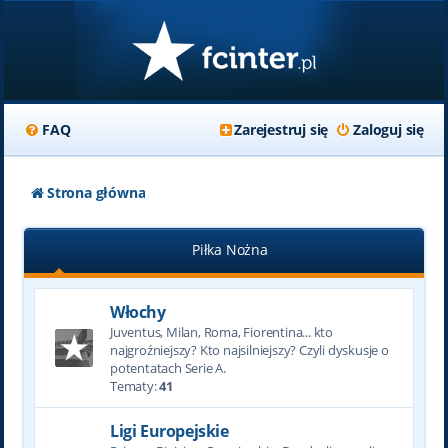
FAQ
Zarejestruj się
Zaloguj się
Strona główna
Piłka Nożna
Włochy
Juventus, Milan, Roma, Fiorentina... kto
najgroźniejszy? Kto najsilniejszy? Czyli dyskusje o
potentatach Serie A.
Tematy:
41
Ligi Europejskie