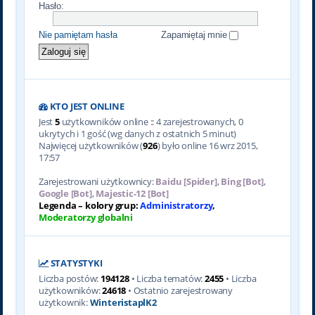
Hasło:
Nie pamiętam hasła
Zapamiętaj mnie
KTO JEST ONLINE
Jest
5
użytkowników online :: 4 zarejestrowanych, 0
ukrytych i 1 gość (wg danych z ostatnich 5 minut)
Najwięcej użytkowników (
926
) było online 16 wrz 2015,
17:57
Zarejestrowani użytkownicy:
Baidu [Spider]
,
Bing [Bot]
,
Google [Bot]
,
Majestic-12 [Bot]
Legenda – kolory grup:
Administratorzy
,
Moderatorzy globalni
STATYSTYKI
Liczba postów:
194128
• Liczba tematów:
2455
• Liczba
użytkowników:
24618
• Ostatnio zarejestrowany
użytkownik:
WinteristaplK2