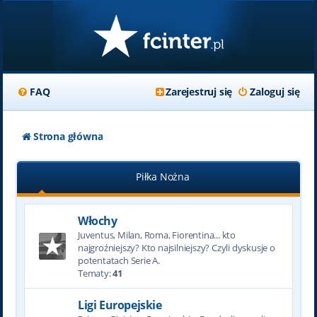
FAQ
Zarejestruj się
Zaloguj się
Strona główna
Piłka Nożna
Włochy
Juventus, Milan, Roma, Fiorentina... kto
najgroźniejszy? Kto najsilniejszy? Czyli dyskusje o
potentatach Serie A.
Tematy:
41
Ligi Europejskie