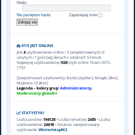
Hasło:
Nie pamiętam hasła
Zapamiętaj mnie
KTO JEST ONLINE
Jest
4
użytkowników online :: 3 zarejestrowanych, 0
ukrytych i 1 gość (wg danych z ostatnich 5 minut)
Najwięcej użytkowników (
926
) było online 16 wrz 2015,
17:57
Zarejestrowani użytkownicy:
Baidu [Spider]
,
Google [Bot]
,
Majestic-12 [Bot]
Legenda – kolory grup:
Administratorzy
,
Moderatorzy globalni
STATYSTYKI
Liczba postów:
194128
• Liczba tematów:
2455
• Liczba
użytkowników:
24618
• Ostatnio zarejestrowany
użytkownik:
WinteristaplK2