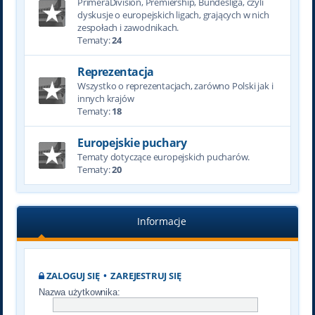
PrimeraDivision, Premiership, Bundesliga, czyli
dyskusje o europejskich ligach, grających w nich
zespołach i zawodnikach.
Tematy:
24
Reprezentacja
Wszystko o reprezentacjach, zarówno Polski jak i
innych krajów
Tematy:
18
Europejskie puchary
Tematy dotyczące europejskich pucharów.
Tematy:
20
Informacje
ZALOGUJ SIĘ
•
ZAREJESTRUJ SIĘ
Nazwa użytkownika: