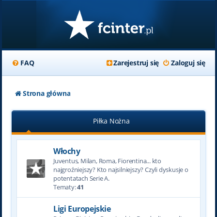
FAQ
Zarejestruj się
Zaloguj się
Strona główna
Piłka Nożna
Włochy
Juventus, Milan, Roma, Fiorentina... kto
najgroźniejszy? Kto najsilniejszy? Czyli dyskusje o
potentatach Serie A.
Tematy:
41
Ligi Europejskie