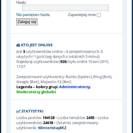
Hasło:
Nie pamiętam hasła
Zapamiętaj mnie
KTO JEST ONLINE
Jest
5
użytkowników online :: 4 zarejestrowanych, 0
ukrytych i 1 gość (wg danych z ostatnich 5 minut)
Najwięcej użytkowników (
926
) było online 16 wrz 2015,
17:57
Zarejestrowani użytkownicy:
Baidu [Spider]
,
Bing [Bot]
,
Google [Bot]
,
Majestic-12 [Bot]
Legenda – kolory grup:
Administratorzy
,
Moderatorzy globalni
STATYSTYKI
Liczba postów:
194128
• Liczba tematów:
2455
• Liczba
użytkowników:
24618
• Ostatnio zarejestrowany
użytkownik:
WinteristaplK2