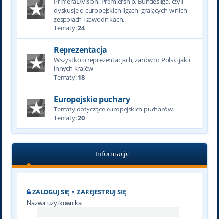
PrimeraDivision, Premiership, Bundesliga, czyli
dyskusje o europejskich ligach, grających w nich
zespołach i zawodnikach.
Tematy:
24
Reprezentacja
Wszystko o reprezentacjach, zarówno Polski jak i
innych krajów
Tematy:
18
Europejskie puchary
Tematy dotyczące europejskich pucharów.
Tematy:
20
Informacje
ZALOGUJ SIĘ
•
ZAREJESTRUJ SIĘ
Nazwa użytkownika: