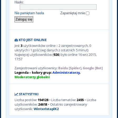
Hasło:
Nie pamiętam hasła
Zapamiętaj mnie
KTO JEST ONLINE
Jest
3
użytkowników online :: 2 zarejestrowanych, 0
ukrytych i 1 gość (wg danych z ostatnich 5 minut)
Najwięcej użytkowników (
926
) było online 16 wrz 2015,
17:57
Zarejestrowani użytkownicy:
Baidu [Spider]
,
Google [Bot]
Legenda – kolory grup:
Administratorzy
,
Moderatorzy globalni
STATYSTYKI
Liczba postów:
194128
• Liczba tematów:
2455
• Liczba
użytkowników:
24618
• Ostatnio zarejestrowany
użytkownik:
WinteristaplK2