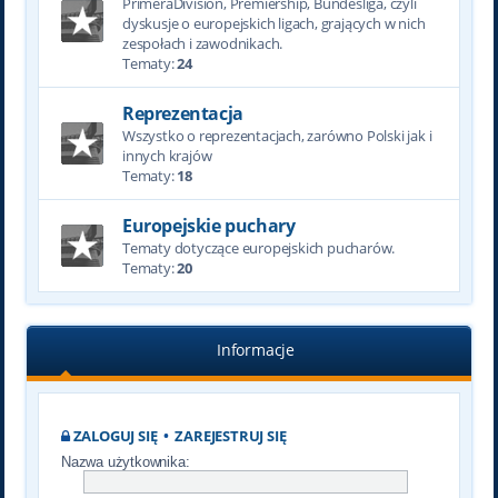
PrimeraDivision, Premiership, Bundesliga, czyli
dyskusje o europejskich ligach, grających w nich
zespołach i zawodnikach.
Tematy:
24
Reprezentacja
Wszystko o reprezentacjach, zarówno Polski jak i
innych krajów
Tematy:
18
Europejskie puchary
Tematy dotyczące europejskich pucharów.
Tematy:
20
Informacje
ZALOGUJ SIĘ
•
ZAREJESTRUJ SIĘ
Nazwa użytkownika: