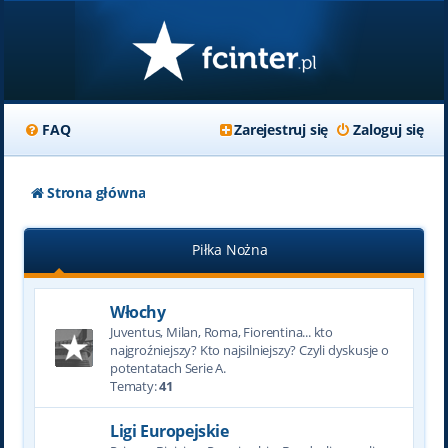
FAQ
Zarejestruj się
Zaloguj się
Strona główna
Piłka Nożna
Włochy
Juventus, Milan, Roma, Fiorentina... kto
najgroźniejszy? Kto najsilniejszy? Czyli dyskusje o
potentatach Serie A.
Tematy:
41
Ligi Europejskie