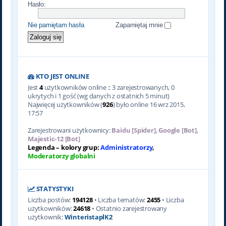
Hasło:
Nie pamiętam hasła
Zapamiętaj mnie
KTO JEST ONLINE
Jest
4
użytkowników online :: 3 zarejestrowanych, 0
ukrytych i 1 gość (wg danych z ostatnich 5 minut)
Najwięcej użytkowników (
926
) było online 16 wrz 2015,
17:57
Zarejestrowani użytkownicy:
Baidu [Spider]
,
Google [Bot]
,
Majestic-12 [Bot]
Legenda – kolory grup:
Administratorzy
,
Moderatorzy globalni
STATYSTYKI
Liczba postów:
194128
• Liczba tematów:
2455
• Liczba
użytkowników:
24618
• Ostatnio zarejestrowany
użytkownik:
WinteristaplK2