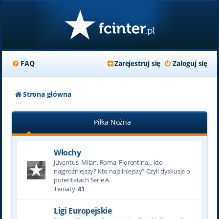
FAQ
Zarejestruj się
Zaloguj się
Strona główna
Piłka Nożna
Włochy
Juventus, Milan, Roma, Fiorentina... kto
najgroźniejszy? Kto najsilniejszy? Czyli dyskusje o
potentatach Serie A.
Tematy:
41
Ligi Europejskie