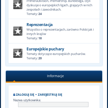
PrimeraDivision, Premiership, Bundesliga, czyli
dyskusje o europejskich ligach, grających w nich
zespołach i zawodnikach.
Tematy:
24
Reprezentacja
Wszystko o reprezentacjach, zarówno Polski jak i
innych krajów
Tematy:
18
Europejskie puchary
Tematy dotyczące europejskich pucharów.
Tematy:
20
Informacje
ZALOGUJ SIĘ
•
ZAREJESTRUJ SIĘ
Nazwa użytkownika: