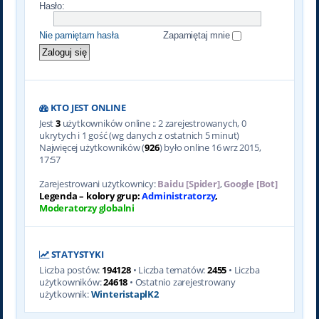
Hasło:
Nie pamiętam hasła
Zapamiętaj mnie
KTO JEST ONLINE
Jest
3
użytkowników online :: 2 zarejestrowanych, 0
ukrytych i 1 gość (wg danych z ostatnich 5 minut)
Najwięcej użytkowników (
926
) było online 16 wrz 2015,
17:57
Zarejestrowani użytkownicy:
Baidu [Spider]
,
Google [Bot]
Legenda – kolory grup:
Administratorzy
,
Moderatorzy globalni
STATYSTYKI
Liczba postów:
194128
• Liczba tematów:
2455
• Liczba
użytkowników:
24618
• Ostatnio zarejestrowany
użytkownik:
WinteristaplK2