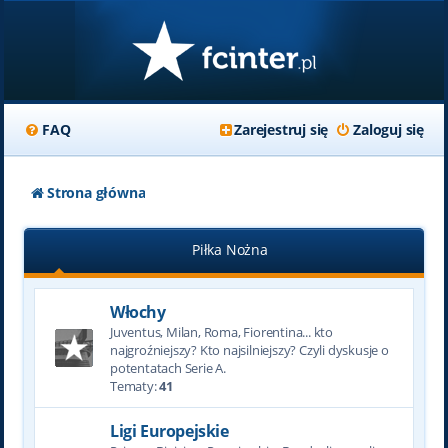
FAQ
Zarejestruj się
Zaloguj się
Strona główna
Piłka Nożna
Włochy
Juventus, Milan, Roma, Fiorentina... kto
najgroźniejszy? Kto najsilniejszy? Czyli dyskusje o
potentatach Serie A.
Tematy:
41
Ligi Europejskie