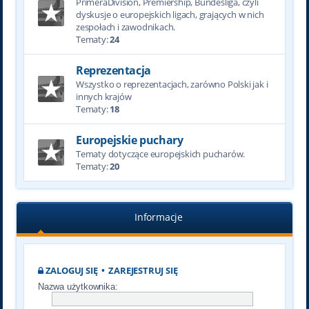
PrimeraDivision, Premiership, Bundesliga, czyli
dyskusje o europejskich ligach, grających w nich
zespołach i zawodnikach.
Tematy:
24
Reprezentacja
Wszystko o reprezentacjach, zarówno Polski jak i
innych krajów
Tematy:
18
Europejskie puchary
Tematy dotyczące europejskich pucharów.
Tematy:
20
Informacje
ZALOGUJ SIĘ
•
ZAREJESTRUJ SIĘ
Nazwa użytkownika: