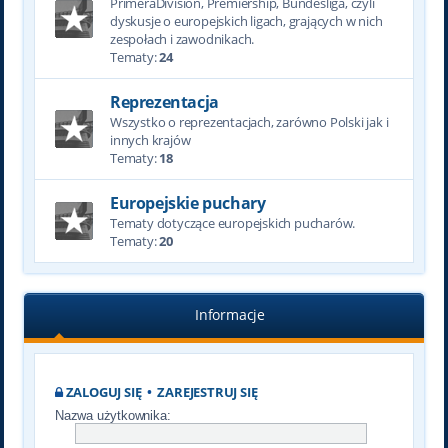
PrimeraDivision, Premiership, Bundesliga, czyli
dyskusje o europejskich ligach, grających w nich
zespołach i zawodnikach.
Tematy:
24
Reprezentacja
Wszystko o reprezentacjach, zarówno Polski jak i
innych krajów
Tematy:
18
Europejskie puchary
Tematy dotyczące europejskich pucharów.
Tematy:
20
Informacje
ZALOGUJ SIĘ
•
ZAREJESTRUJ SIĘ
Nazwa użytkownika: