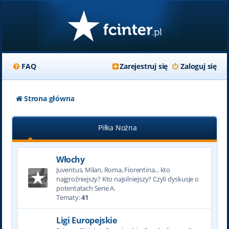
FAQ
Zarejestruj się
Zaloguj się
Strona główna
Piłka Nożna
Włochy
Juventus, Milan, Roma, Fiorentina... kto
najgroźniejszy? Kto najsilniejszy? Czyli dyskusje o
potentatach Serie A.
Tematy:
41
Ligi Europejskie