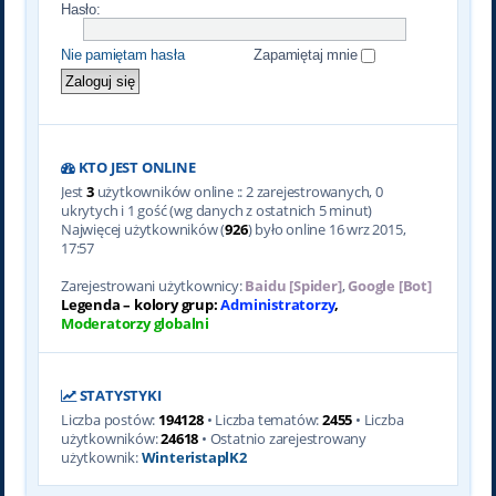
Hasło:
Nie pamiętam hasła
Zapamiętaj mnie
KTO JEST ONLINE
Jest
3
użytkowników online :: 2 zarejestrowanych, 0
ukrytych i 1 gość (wg danych z ostatnich 5 minut)
Najwięcej użytkowników (
926
) było online 16 wrz 2015,
17:57
Zarejestrowani użytkownicy:
Baidu [Spider]
,
Google [Bot]
Legenda – kolory grup:
Administratorzy
,
Moderatorzy globalni
STATYSTYKI
Liczba postów:
194128
• Liczba tematów:
2455
• Liczba
użytkowników:
24618
• Ostatnio zarejestrowany
użytkownik:
WinteristaplK2