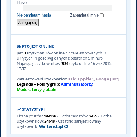
Hasło:
Nie pamiętam hasła
Zapamiętaj mnie
KTO JEST ONLINE
Jest
3
użytkowników online :: 2 zarejestrowanych, 0
ukrytych i 1 gość (wg danych z ostatnich 5 minut)
Najwięcej użytkowników (
926
) było online 16 wrz 2015,
17:57
Zarejestrowani użytkownicy:
Baidu [Spider]
,
Google [Bot]
Legenda – kolory grup:
Administratorzy
,
Moderatorzy globalni
STATYSTYKI
Liczba postów:
194128
• Liczba tematów:
2455
• Liczba
użytkowników:
24618
• Ostatnio zarejestrowany
użytkownik:
WinteristaplK2