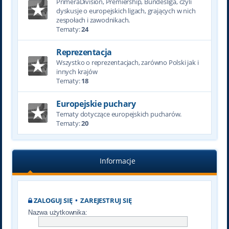
PrimeraDivision, Premiership, Bundesliga, czyli
dyskusje o europejskich ligach, grających w nich
zespołach i zawodnikach.
Tematy:
24
Reprezentacja
Wszystko o reprezentacjach, zarówno Polski jak i
innych krajów
Tematy:
18
Europejskie puchary
Tematy dotyczące europejskich pucharów.
Tematy:
20
Informacje
ZALOGUJ SIĘ
•
ZAREJESTRUJ SIĘ
Nazwa użytkownika: