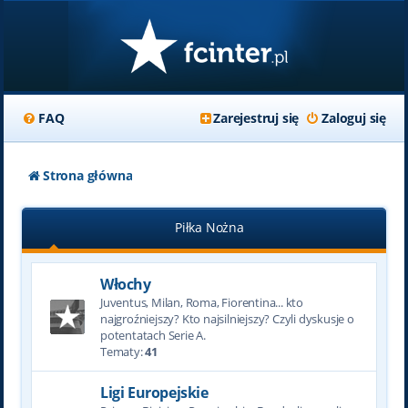
FAQ
Zarejestruj się
Zaloguj się
Strona główna
Piłka Nożna
Włochy
Juventus, Milan, Roma, Fiorentina... kto
najgroźniejszy? Kto najsilniejszy? Czyli dyskusje o
potentatach Serie A.
Tematy:
41
Ligi Europejskie