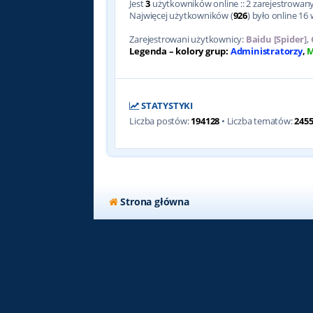
Jest
3
użytkowników online :: 2 zarejestrowanyc
Najwięcej użytkowników (
926
) było online 16 
Zarejestrowani użytkownicy:
Baidu [Spider]
,
Legenda – kolory grup:
Administratorzy
,
M
STATYSTYKI
Liczba postów:
194128
• Liczba tematów:
245
Strona główna