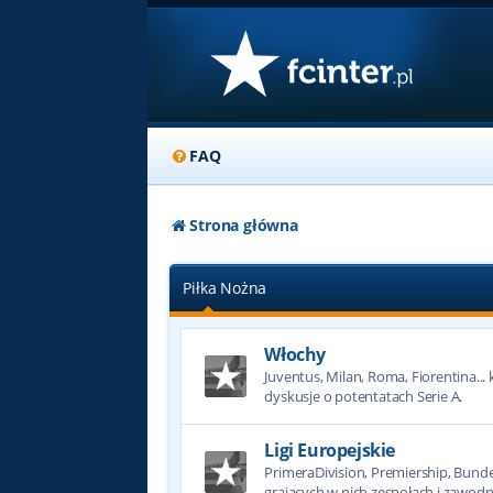
FAQ
Strona główna
Piłka Nożna
Włochy
Juventus, Milan, Roma, Fiorentina... k
dyskusje o potentatach Serie A.
Ligi Europejskie
PrimeraDivision, Premiership, Bundesl
grających w nich zespołach i zawodn