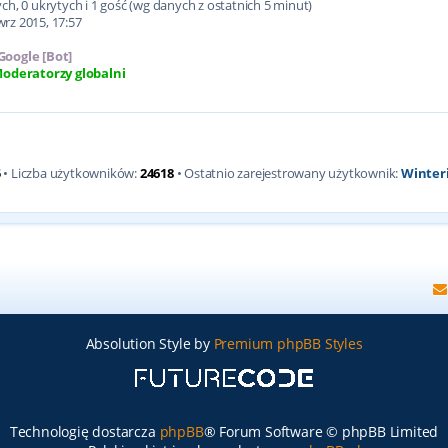
h, 0 ukrytych i 1 gość (wg danych z ostatnich 5 minut)
wrz 2015, 17:57
Google [Bot]
oderatorzy globalni
5
• Liczba użytkowników:
24618
• Ostatnio zarejestrowany użytkownik:
Winter
Absolution Style by
Premium phpBB Styles
Technologię dostarcza
phpBB
® Forum Software © phpBB Limited