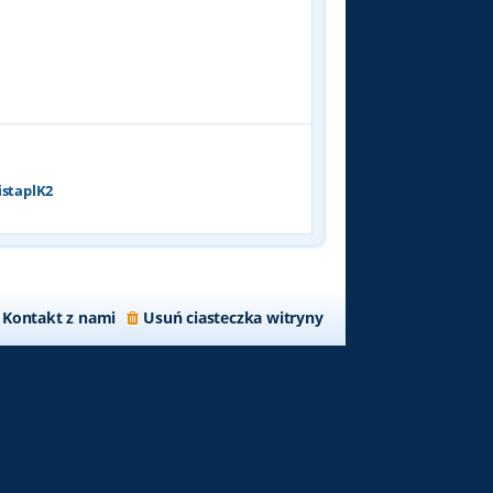
p
o
s
t
istaplK2
Kontakt z nami
Usuń ciasteczka witryny