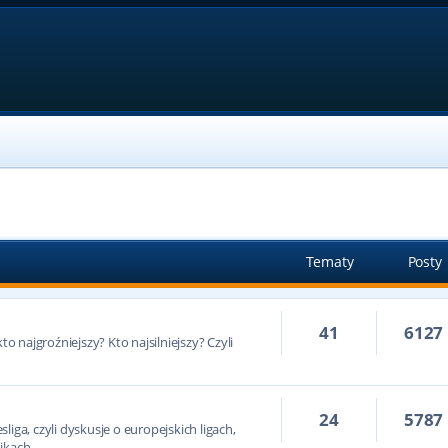
Tematy
Posty
41
6127
to najgroźniejszy? Kto najsilniejszy? Czyli
24
5787
iga, czyli dyskusje o europejskich ligach,
ikach.