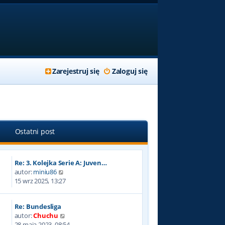
Zarejestruj się
Zaloguj się
Ostatni post
Re: 3. Kolejka Serie A: Juven…
W
autor:
miniu86
y
15 wrz 2025, 13:27
ś
w
Re: Bundesliga
i
W
autor:
Chuchu
e
y
28 maja 2023, 08:54