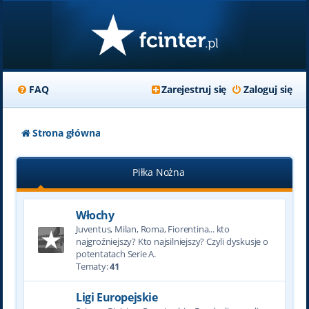
FAQ
Zarejestruj się
Zaloguj się
Strona główna
Piłka Nożna
Włochy
Juventus, Milan, Roma, Fiorentina... kto
najgroźniejszy? Kto najsilniejszy? Czyli dyskusje o
potentatach Serie A.
Tematy:
41
Ligi Europejskie