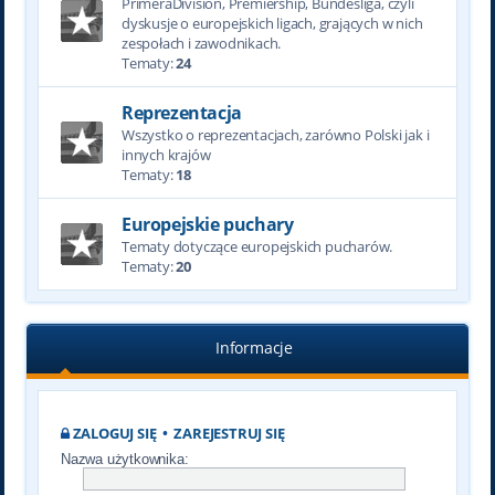
PrimeraDivision, Premiership, Bundesliga, czyli
dyskusje o europejskich ligach, grających w nich
zespołach i zawodnikach.
Tematy:
24
Reprezentacja
Wszystko o reprezentacjach, zarówno Polski jak i
innych krajów
Tematy:
18
Europejskie puchary
Tematy dotyczące europejskich pucharów.
Tematy:
20
Informacje
ZALOGUJ SIĘ
•
ZAREJESTRUJ SIĘ
Nazwa użytkownika: