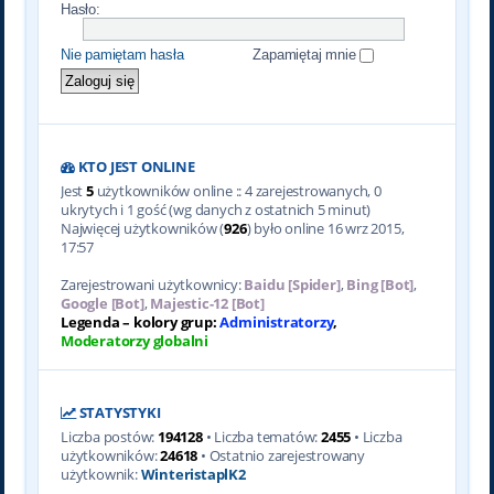
Hasło:
Nie pamiętam hasła
Zapamiętaj mnie
KTO JEST ONLINE
Jest
5
użytkowników online :: 4 zarejestrowanych, 0
ukrytych i 1 gość (wg danych z ostatnich 5 minut)
Najwięcej użytkowników (
926
) było online 16 wrz 2015,
17:57
Zarejestrowani użytkownicy:
Baidu [Spider]
,
Bing [Bot]
,
Google [Bot]
,
Majestic-12 [Bot]
Legenda – kolory grup:
Administratorzy
,
Moderatorzy globalni
STATYSTYKI
Liczba postów:
194128
• Liczba tematów:
2455
• Liczba
użytkowników:
24618
• Ostatnio zarejestrowany
użytkownik:
WinteristaplK2