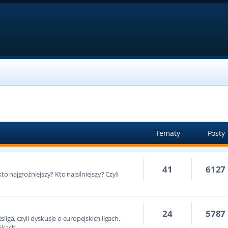
Tematy
Posty
41
6127
to najgroźniejszy? Kto najsilniejszy? Czyli
24
5787
iga, czyli dyskusje o europejskich ligach,
ikach.