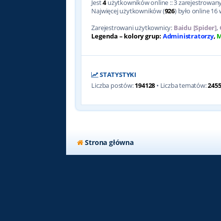
Jest
4
użytkowników online :: 3 zarejestrowanyc
Najwięcej użytkowników (
926
) było online 16 
Zarejestrowani użytkownicy:
Baidu [Spider]
,
Legenda – kolory grup:
Administratorzy
,
M
STATYSTYKI
Liczba postów:
194128
• Liczba tematów:
245
Strona główna