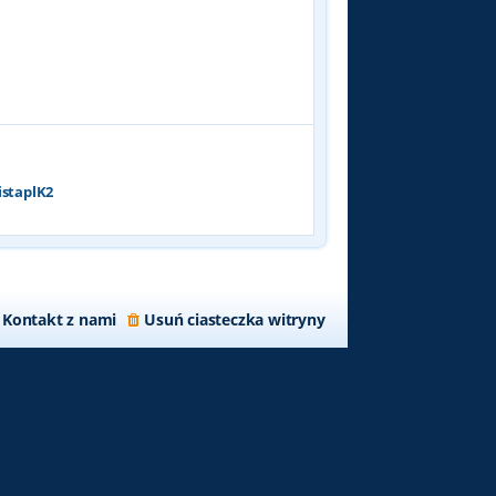
p
o
s
t
istaplK2
Kontakt z nami
Usuń ciasteczka witryny