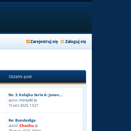
Zarejestruj się
Zaloguj się
Ostatni post
Re: 3. Kolejka Serie A: Juven…
W
autor:
miniu86
y
15 wrz 2025, 13:27
ś
w
Re: Bundesliga
i
W
autor:
Chuchu
e
y
28 maja 2023, 08:54