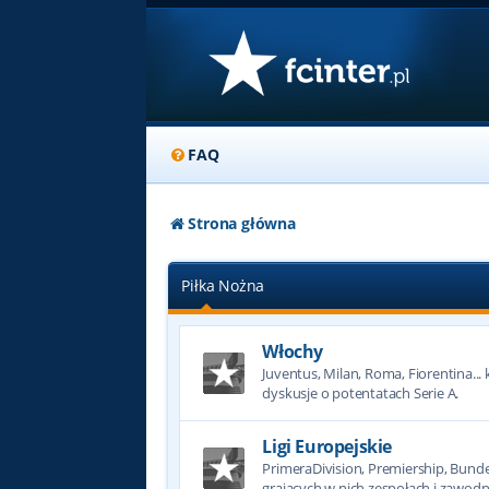
FAQ
Strona główna
Piłka Nożna
Włochy
Juventus, Milan, Roma, Fiorentina... k
dyskusje o potentatach Serie A.
Ligi Europejskie
PrimeraDivision, Premiership, Bundesl
grających w nich zespołach i zawodn