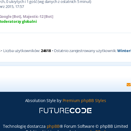
h, 0 ukrytych i 1 gość (wg danych z ostatnich 5 minut)
wrz 2015, 17:57
Google [Bot]
,
Majestic-12 [Bot]
oderatorzy globalni
5
• Liczba użytkowników:
24618
• Ostatnio zarejestrowany użytkownik:
Winter
Absolution Style by
Premium phpBB Styles
Technologię dostarcza
phpBB
® Forum Software © phpBB Limited