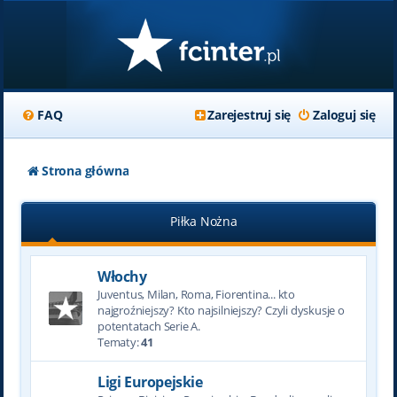
FAQ
Zarejestruj się
Zaloguj się
Strona główna
Piłka Nożna
Włochy
Juventus, Milan, Roma, Fiorentina... kto
najgroźniejszy? Kto najsilniejszy? Czyli dyskusje o
potentatach Serie A.
Tematy:
41
Ligi Europejskie