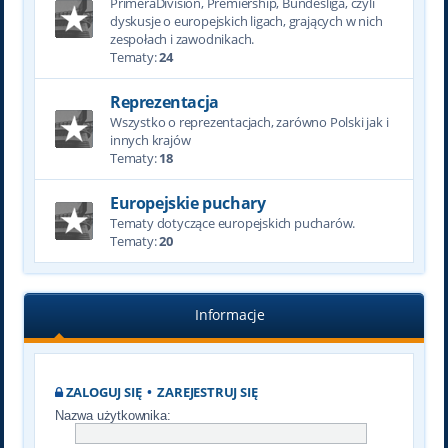
PrimeraDivision, Premiership, Bundesliga, czyli
dyskusje o europejskich ligach, grających w nich
zespołach i zawodnikach.
Tematy:
24
Reprezentacja
Wszystko o reprezentacjach, zarówno Polski jak i
innych krajów
Tematy:
18
Europejskie puchary
Tematy dotyczące europejskich pucharów.
Tematy:
20
Informacje
ZALOGUJ SIĘ
•
ZAREJESTRUJ SIĘ
Nazwa użytkownika: