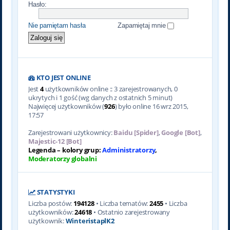
Hasło:
Nie pamiętam hasła
Zapamiętaj mnie
KTO JEST ONLINE
Jest
4
użytkowników online :: 3 zarejestrowanych, 0
ukrytych i 1 gość (wg danych z ostatnich 5 minut)
Najwięcej użytkowników (
926
) było online 16 wrz 2015,
17:57
Zarejestrowani użytkownicy:
Baidu [Spider]
,
Google [Bot]
,
Majestic-12 [Bot]
Legenda – kolory grup:
Administratorzy
,
Moderatorzy globalni
STATYSTYKI
Liczba postów:
194128
• Liczba tematów:
2455
• Liczba
użytkowników:
24618
• Ostatnio zarejestrowany
użytkownik:
WinteristaplK2