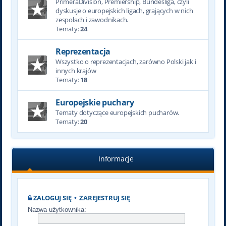
PrimeraDivision, Premiership, Bundesliga, czyli
dyskusje o europejskich ligach, grających w nich
zespołach i zawodnikach.
Tematy:
24
Reprezentacja
Wszystko o reprezentacjach, zarówno Polski jak i
innych krajów
Tematy:
18
Europejskie puchary
Tematy dotyczące europejskich pucharów.
Tematy:
20
Informacje
ZALOGUJ SIĘ
•
ZAREJESTRUJ SIĘ
Nazwa użytkownika: