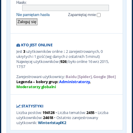
Hasło:
Nie pamiętam hasła
Zapamiętaj mnie
KTO JEST ONLINE
Jest
3
użytkowników online :: 2 zarejestrowanych, 0
ukrytych i 1 gość (wg danych z ostatnich 5 minut)
Najwięcej użytkowników (
926
) było online 16 wrz 2015,
17:57
Zarejestrowani użytkownicy:
Baidu [Spider]
,
Google [Bot]
Legenda – kolory grup:
Administratorzy
,
Moderatorzy globalni
STATYSTYKI
Liczba postów:
194128
• Liczba tematów:
2455
• Liczba
użytkowników:
24618
• Ostatnio zarejestrowany
użytkownik:
WinteristaplK2