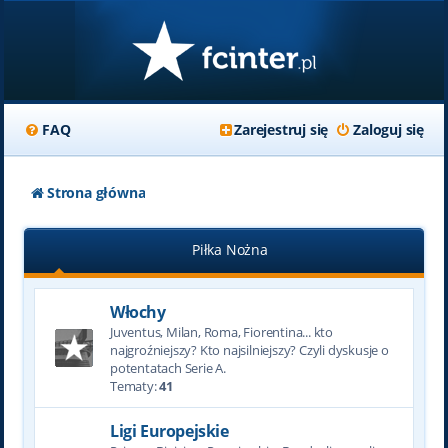
FAQ
Zarejestruj się
Zaloguj się
Strona główna
Piłka Nożna
Włochy
Juventus, Milan, Roma, Fiorentina... kto
najgroźniejszy? Kto najsilniejszy? Czyli dyskusje o
potentatach Serie A.
Tematy:
41
Ligi Europejskie