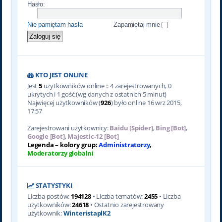
Hasło:
Nie pamiętam hasła
Zapamiętaj mnie
KTO JEST ONLINE
Jest
5
użytkowników online :: 4 zarejestrowanych, 0
ukrytych i 1 gość (wg danych z ostatnich 5 minut)
Najwięcej użytkowników (
926
) było online 16 wrz 2015,
17:57
Zarejestrowani użytkownicy:
Baidu [Spider]
,
Bing [Bot]
,
Google [Bot]
,
Majestic-12 [Bot]
Legenda – kolory grup:
Administratorzy
,
Moderatorzy globalni
STATYSTYKI
Liczba postów:
194128
• Liczba tematów:
2455
• Liczba
użytkowników:
24618
• Ostatnio zarejestrowany
użytkownik:
WinteristaplK2