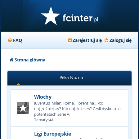
FAQ
Zarejestruj się
Zaloguj się
Strona główna
Piłka Nożna
Włochy
Juventus, Milan, Roma, Fiorentina... kto
najgroźniejszy? Kto najsilniejszy? Czyli dyskusje o
potentatach Serie A.
Tematy:
41
Ligi Europejskie