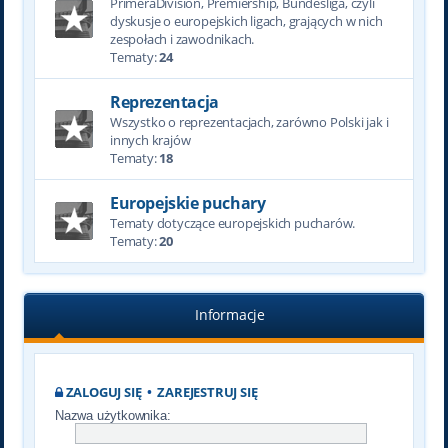
PrimeraDivision, Premiership, Bundesliga, czyli
dyskusje o europejskich ligach, grających w nich
zespołach i zawodnikach.
Tematy:
24
Reprezentacja
Wszystko o reprezentacjach, zarówno Polski jak i
innych krajów
Tematy:
18
Europejskie puchary
Tematy dotyczące europejskich pucharów.
Tematy:
20
Informacje
ZALOGUJ SIĘ
•
ZAREJESTRUJ SIĘ
Nazwa użytkownika: