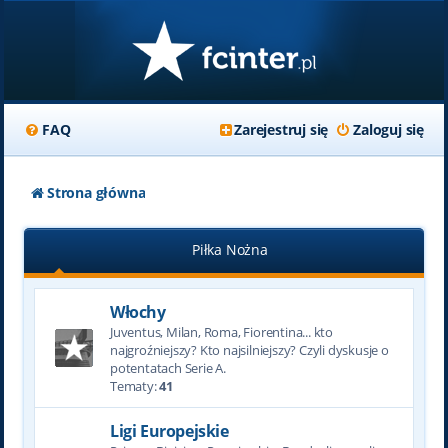
FAQ
Zarejestruj się
Zaloguj się
Strona główna
Piłka Nożna
Włochy
Juventus, Milan, Roma, Fiorentina... kto
najgroźniejszy? Kto najsilniejszy? Czyli dyskusje o
potentatach Serie A.
Tematy:
41
Ligi Europejskie