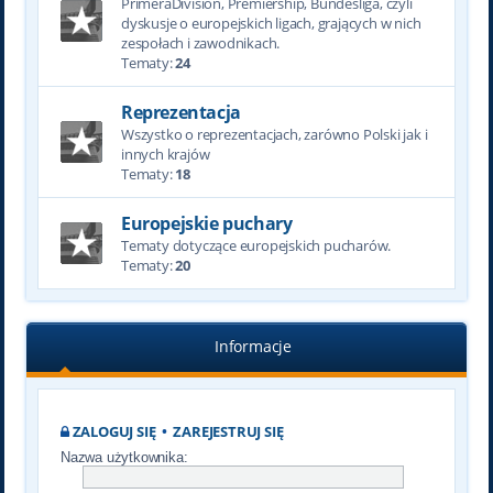
PrimeraDivision, Premiership, Bundesliga, czyli
dyskusje o europejskich ligach, grających w nich
zespołach i zawodnikach.
Tematy:
24
Reprezentacja
Wszystko o reprezentacjach, zarówno Polski jak i
innych krajów
Tematy:
18
Europejskie puchary
Tematy dotyczące europejskich pucharów.
Tematy:
20
Informacje
ZALOGUJ SIĘ
•
ZAREJESTRUJ SIĘ
Nazwa użytkownika: