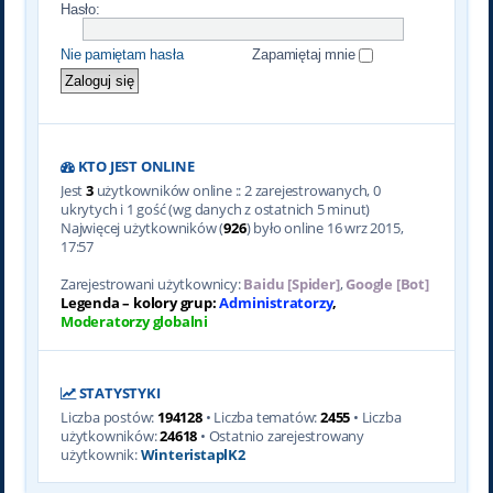
Hasło:
Nie pamiętam hasła
Zapamiętaj mnie
KTO JEST ONLINE
Jest
3
użytkowników online :: 2 zarejestrowanych, 0
ukrytych i 1 gość (wg danych z ostatnich 5 minut)
Najwięcej użytkowników (
926
) było online 16 wrz 2015,
17:57
Zarejestrowani użytkownicy:
Baidu [Spider]
,
Google [Bot]
Legenda – kolory grup:
Administratorzy
,
Moderatorzy globalni
STATYSTYKI
Liczba postów:
194128
• Liczba tematów:
2455
• Liczba
użytkowników:
24618
• Ostatnio zarejestrowany
użytkownik:
WinteristaplK2