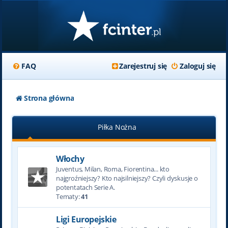
FAQ
Zarejestruj się
Zaloguj się
Strona główna
Piłka Nożna
Włochy
Juventus, Milan, Roma, Fiorentina... kto
najgroźniejszy? Kto najsilniejszy? Czyli dyskusje o
potentatach Serie A.
Tematy:
41
Ligi Europejskie