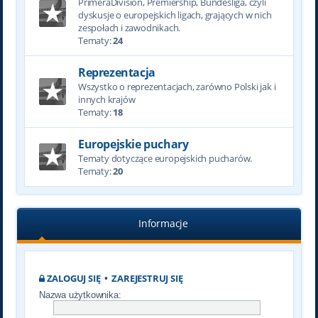
PrimeraDivision, Premiership, Bundesliga, czyli
dyskusje o europejskich ligach, grających w nich
zespołach i zawodnikach.
Tematy:
24
Reprezentacja
Wszystko o reprezentacjach, zarówno Polski jak i
innych krajów
Tematy:
18
Europejskie puchary
Tematy dotyczące europejskich pucharów.
Tematy:
20
Informacje
ZALOGUJ SIĘ
•
ZAREJESTRUJ SIĘ
Nazwa użytkownika: