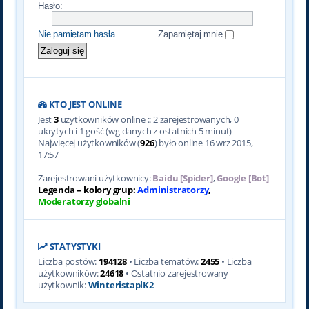
Hasło:
Nie pamiętam hasła
Zapamiętaj mnie
KTO JEST ONLINE
Jest
3
użytkowników online :: 2 zarejestrowanych, 0
ukrytych i 1 gość (wg danych z ostatnich 5 minut)
Najwięcej użytkowników (
926
) było online 16 wrz 2015,
17:57
Zarejestrowani użytkownicy:
Baidu [Spider]
,
Google [Bot]
Legenda – kolory grup:
Administratorzy
,
Moderatorzy globalni
STATYSTYKI
Liczba postów:
194128
• Liczba tematów:
2455
• Liczba
użytkowników:
24618
• Ostatnio zarejestrowany
użytkownik:
WinteristaplK2