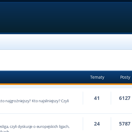
Tematy
Posty
41
6127
to najgroźniejszy? Kto najsilniejszy? Czyli
24
5787
iga, czyli dyskusje o europejskich ligach,
ikach.