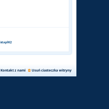
p
o
s
t
istaplK2
Kontakt z nami
Usuń ciasteczka witryny