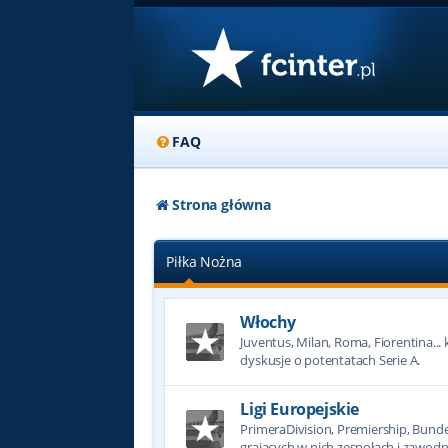
FAQ
Strona główna
Piłka Nożna
Włochy
Juventus, Milan, Roma, Fiorentina... k
dyskusje o potentatach Serie A.
Ligi Europejskie
PrimeraDivision, Premiership, Bundesl
grających w nich zespołach i zawodn