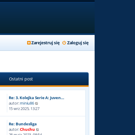
Zarejestruj się
Zaloguj się
Ostatni post
Re: 3. Kolejka Serie A: Juven…
W
autor:
miniu86
y
15 wrz 2025, 13:27
ś
w
Re: Bundesliga
i
W
autor:
Chuchu
e
y
28 maja 2023, 08:54