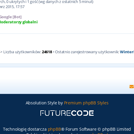
h, 0 ukrytych i 1 gość (wg danych z ostatnich 5 minut)
wrz 2015, 17:57
Google [Bot]
oderatorzy globalni
5
• Liczba użytkowników:
24618
• Ostatnio zarejestrowany użytkownik:
Winter
Absolution Style by
Premium phpBB Styles
Technologię dostarcza
phpBB
® Forum Software © phpBB Limited