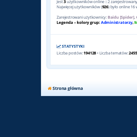
Jest
3
użytkowników online :: 2 zarejestrowanyc
Najwięcej użytkowników (
926
) było online 16 
Zarejestrowani użytkownicy:
Baidu [Spider]
,
Legenda – kolory grup:
Administratorzy
,
M
STATYSTYKI
Liczba postów:
194128
• Liczba tematów:
245
Strona główna