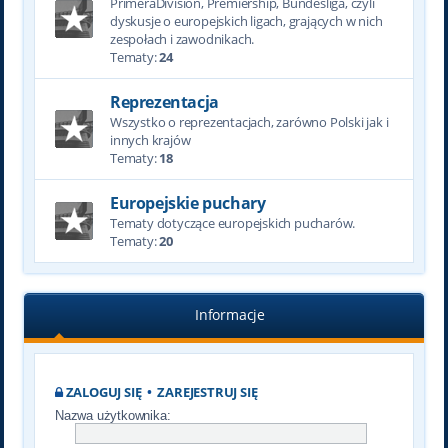
PrimeraDivision, Premiership, Bundesliga, czyli
dyskusje o europejskich ligach, grających w nich
zespołach i zawodnikach.
Tematy:
24
Reprezentacja
Wszystko o reprezentacjach, zarówno Polski jak i
innych krajów
Tematy:
18
Europejskie puchary
Tematy dotyczące europejskich pucharów.
Tematy:
20
Informacje
ZALOGUJ SIĘ
•
ZAREJESTRUJ SIĘ
Nazwa użytkownika: