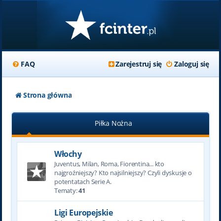
FAQ
Zarejestruj się
Zaloguj się
Strona główna
Piłka Nożna
Włochy
Juventus, Milan, Roma, Fiorentina... kto
najgroźniejszy? Kto najsilniejszy? Czyli dyskusje o
potentatach Serie A.
Tematy:
41
Ligi Europejskie