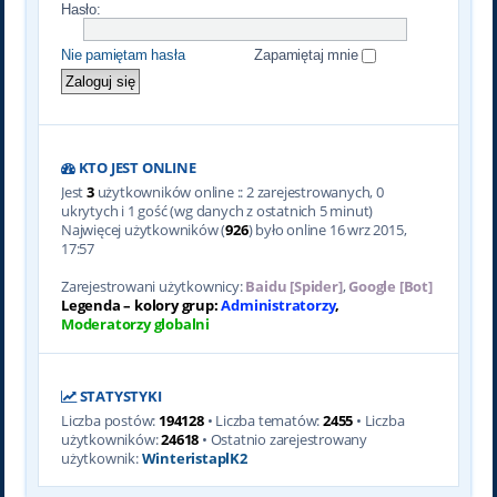
Hasło:
Nie pamiętam hasła
Zapamiętaj mnie
KTO JEST ONLINE
Jest
3
użytkowników online :: 2 zarejestrowanych, 0
ukrytych i 1 gość (wg danych z ostatnich 5 minut)
Najwięcej użytkowników (
926
) było online 16 wrz 2015,
17:57
Zarejestrowani użytkownicy:
Baidu [Spider]
,
Google [Bot]
Legenda – kolory grup:
Administratorzy
,
Moderatorzy globalni
STATYSTYKI
Liczba postów:
194128
• Liczba tematów:
2455
• Liczba
użytkowników:
24618
• Ostatnio zarejestrowany
użytkownik:
WinteristaplK2