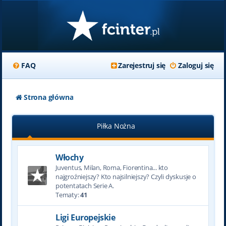
FAQ
Zarejestruj się
Zaloguj się
Strona główna
Piłka Nożna
Włochy
Juventus, Milan, Roma, Fiorentina... kto
najgroźniejszy? Kto najsilniejszy? Czyli dyskusje o
potentatach Serie A.
Tematy:
41
Ligi Europejskie