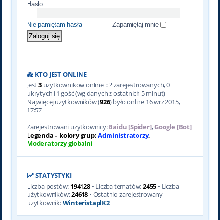
Hasło:
Nie pamiętam hasła
Zapamiętaj mnie
KTO JEST ONLINE
Jest
3
użytkowników online :: 2 zarejestrowanych, 0
ukrytych i 1 gość (wg danych z ostatnich 5 minut)
Najwięcej użytkowników (
926
) było online 16 wrz 2015,
17:57
Zarejestrowani użytkownicy:
Baidu [Spider]
,
Google [Bot]
Legenda – kolory grup:
Administratorzy
,
Moderatorzy globalni
STATYSTYKI
Liczba postów:
194128
• Liczba tematów:
2455
• Liczba
użytkowników:
24618
• Ostatnio zarejestrowany
użytkownik:
WinteristaplK2