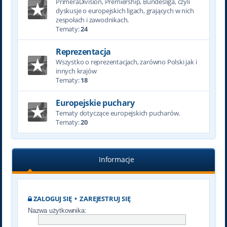
PrimeraDivision, Premiership, Bundesliga, czyli
dyskusje o europejskich ligach, grających w nich
zespołach i zawodnikach.
Tematy:
24
Reprezentacja
Wszystko o reprezentacjach, zarówno Polski jak i
innych krajów
Tematy:
18
Europejskie puchary
Tematy dotyczące europejskich pucharów.
Tematy:
20
Informacje
ZALOGUJ SIĘ
•
ZAREJESTRUJ SIĘ
Nazwa użytkownika: