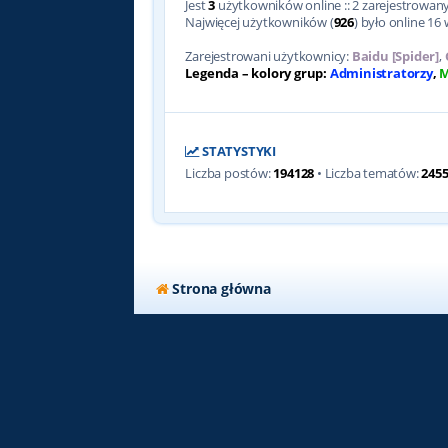
Jest
3
użytkowników online :: 2 zarejestrowanyc
Najwięcej użytkowników (
926
) było online 16 
Zarejestrowani użytkownicy:
Baidu [Spider]
,
Legenda – kolory grup:
Administratorzy
,
M
STATYSTYKI
Liczba postów:
194128
• Liczba tematów:
245
Strona główna