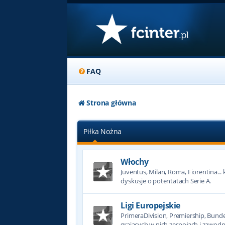
FAQ
Strona główna
Piłka Nożna
Włochy
Juventus, Milan, Roma, Fiorentina... k
dyskusje o potentatach Serie A.
Ligi Europejskie
PrimeraDivision, Premiership, Bundesl
grających w nich zespołach i zawodn