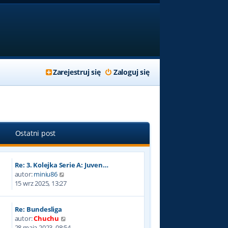
Zarejestruj się
Zaloguj się
Ostatni post
Re: 3. Kolejka Serie A: Juven…
W
autor:
miniu86
y
15 wrz 2025, 13:27
ś
w
Re: Bundesliga
i
W
autor:
Chuchu
e
y
28 maja 2023, 08:54