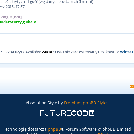
h, 0 ukrytych i 1 gość (wg danych z ostatnich 5 minut)
wrz 2015, 17:57
Google [Bot]
oderatorzy globalni
5
• Liczba użytkowników:
24618
• Ostatnio zarejestrowany użytkownik:
Winter
Absolution Style by
Premium phpBB Styles
Technologię dostarcza
phpBB
® Forum Software © phpBB Limited