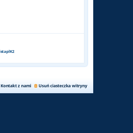
p
o
s
t
istaplK2
Kontakt z nami
Usuń ciasteczka witryny