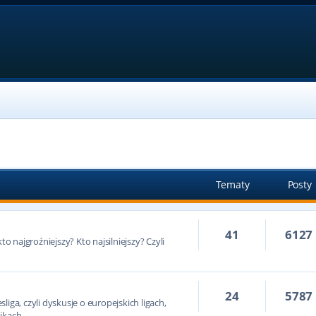
Tematy
Posty
41
6127
to najgroźniejszy? Kto najsilniejszy? Czyli
24
5787
iga, czyli dyskusje o europejskich ligach,
ikach.