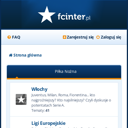
FAQ
Zarejestruj się
Zaloguj się
Strona główna
Piłka Nożna
Włochy
Juventus, Milan, Roma, Fiorentina... kto
najgroźniejszy? Kto najsilniejszy? Czyli dyskusje o
potentatach Serie A.
Tematy:
41
Ligi Europejskie