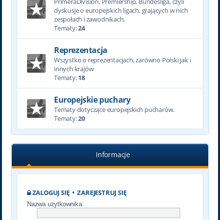
PrimeraDivision, Premiership, Bundesliga, czyli
dyskusje o europejskich ligach, grających w nich
zespołach i zawodnikach.
Tematy:
24
Reprezentacja
Wszystko o reprezentacjach, zarówno Polski jak i
innych krajów
Tematy:
18
Europejskie puchary
Tematy dotyczące europejskich pucharów.
Tematy:
20
Informacje
ZALOGUJ SIĘ
•
ZAREJESTRUJ SIĘ
Nazwa użytkownika: