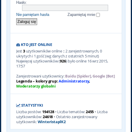
Hasło:
Nie pamiętam hasła
Zapamiętaj mnie
KTO JEST ONLINE
Jest
3
użytkowników online :: 2 zarejestrowanych, 0
ukrytych i 1 gość (wg danych z ostatnich 5 minut)
Najwięcej użytkowników (
926
) było online 16 wrz 2015,
17:57
Zarejestrowani użytkownicy:
Baidu [Spider]
,
Google [Bot]
Legenda – kolory grup:
Administratorzy
,
Moderatorzy globalni
STATYSTYKI
Liczba postów:
194128
• Liczba tematów:
2455
• Liczba
użytkowników:
24618
• Ostatnio zarejestrowany
użytkownik:
WinteristaplK2