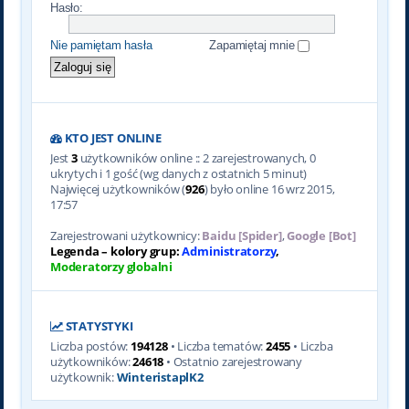
Hasło:
Nie pamiętam hasła
Zapamiętaj mnie
KTO JEST ONLINE
Jest
3
użytkowników online :: 2 zarejestrowanych, 0
ukrytych i 1 gość (wg danych z ostatnich 5 minut)
Najwięcej użytkowników (
926
) było online 16 wrz 2015,
17:57
Zarejestrowani użytkownicy:
Baidu [Spider]
,
Google [Bot]
Legenda – kolory grup:
Administratorzy
,
Moderatorzy globalni
STATYSTYKI
Liczba postów:
194128
• Liczba tematów:
2455
• Liczba
użytkowników:
24618
• Ostatnio zarejestrowany
użytkownik:
WinteristaplK2