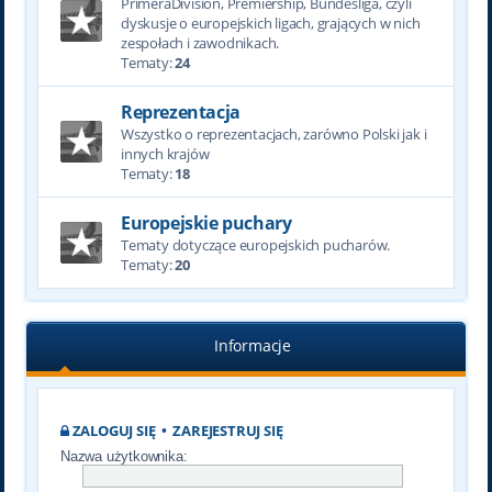
PrimeraDivision, Premiership, Bundesliga, czyli
dyskusje o europejskich ligach, grających w nich
zespołach i zawodnikach.
Tematy:
24
Reprezentacja
Wszystko o reprezentacjach, zarówno Polski jak i
innych krajów
Tematy:
18
Europejskie puchary
Tematy dotyczące europejskich pucharów.
Tematy:
20
Informacje
ZALOGUJ SIĘ
•
ZAREJESTRUJ SIĘ
Nazwa użytkownika: