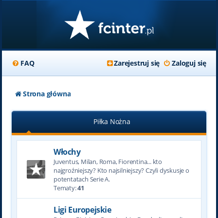
FAQ
Zarejestruj się
Zaloguj się
Strona główna
Piłka Nożna
Włochy
Juventus, Milan, Roma, Fiorentina... kto
najgroźniejszy? Kto najsilniejszy? Czyli dyskusje o
potentatach Serie A.
Tematy:
41
Ligi Europejskie