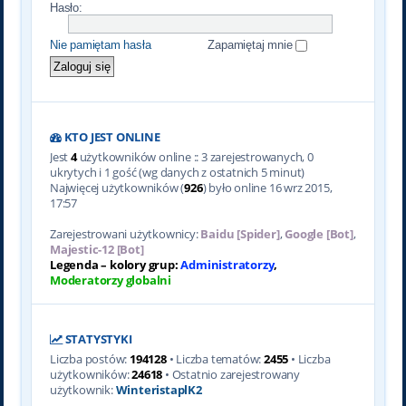
Hasło:
Nie pamiętam hasła
Zapamiętaj mnie
KTO JEST ONLINE
Jest
4
użytkowników online :: 3 zarejestrowanych, 0
ukrytych i 1 gość (wg danych z ostatnich 5 minut)
Najwięcej użytkowników (
926
) było online 16 wrz 2015,
17:57
Zarejestrowani użytkownicy:
Baidu [Spider]
,
Google [Bot]
,
Majestic-12 [Bot]
Legenda – kolory grup:
Administratorzy
,
Moderatorzy globalni
STATYSTYKI
Liczba postów:
194128
• Liczba tematów:
2455
• Liczba
użytkowników:
24618
• Ostatnio zarejestrowany
użytkownik:
WinteristaplK2