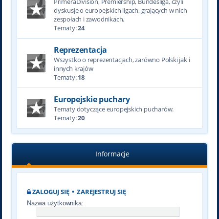
PrimeraDivision, Premiership, Bundesliga, czyli
dyskusje o europejskich ligach, grających w nich
zespołach i zawodnikach.
Tematy:
24
Reprezentacja
Wszystko o reprezentacjach, zarówno Polski jak i
innych krajów
Tematy:
18
Europejskie puchary
Tematy dotyczące europejskich pucharów.
Tematy:
20
Informacje
ZALOGUJ SIĘ
•
ZAREJESTRUJ SIĘ
Nazwa użytkownika: