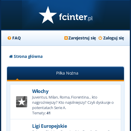
FAQ
Zarejestruj się
Zaloguj się
Strona główna
Piłka Nożna
Włochy
Juventus, Milan, Roma, Fiorentina... kto
najgroźniejszy? Kto najsilniejszy? Czyli dyskusje o
potentatach Serie A.
Tematy:
41
Ligi Europejskie