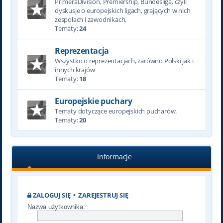
PrimeraDivision, Premiership, Bundesliga, czyli
dyskusje o europejskich ligach, grających w nich
zespołach i zawodnikach.
Tematy:
24
Reprezentacja
Wszystko o reprezentacjach, zarówno Polski jak i
innych krajów
Tematy:
18
Europejskie puchary
Tematy dotyczące europejskich pucharów.
Tematy:
20
Informacje
ZALOGUJ SIĘ
•
ZAREJESTRUJ SIĘ
Nazwa użytkownika: