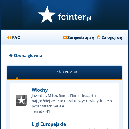
FAQ
Zarejestruj się
Zaloguj się
Strona główna
Piłka Nożna
Włochy
Juventus, Milan, Roma, Fiorentina... kto
najgroźniejszy? Kto najsilniejszy? Czyli dyskusje o
potentatach Serie A.
Tematy:
41
Ligi Europejskie