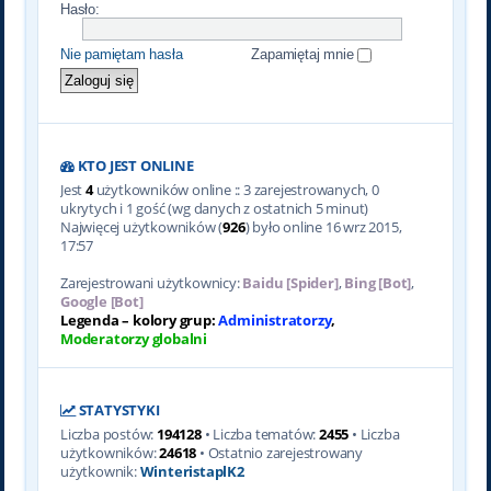
Hasło:
Nie pamiętam hasła
Zapamiętaj mnie
KTO JEST ONLINE
Jest
4
użytkowników online :: 3 zarejestrowanych, 0
ukrytych i 1 gość (wg danych z ostatnich 5 minut)
Najwięcej użytkowników (
926
) było online 16 wrz 2015,
17:57
Zarejestrowani użytkownicy:
Baidu [Spider]
,
Bing [Bot]
,
Google [Bot]
Legenda – kolory grup:
Administratorzy
,
Moderatorzy globalni
STATYSTYKI
Liczba postów:
194128
• Liczba tematów:
2455
• Liczba
użytkowników:
24618
• Ostatnio zarejestrowany
użytkownik:
WinteristaplK2