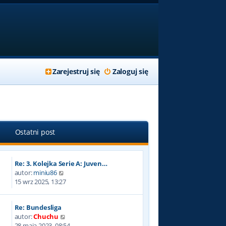
Zarejestruj się
Zaloguj się
Ostatni post
Re: 3. Kolejka Serie A: Juven…
W
autor:
miniu86
y
15 wrz 2025, 13:27
ś
w
Re: Bundesliga
i
W
autor:
Chuchu
e
y
28 maja 2023, 08:54