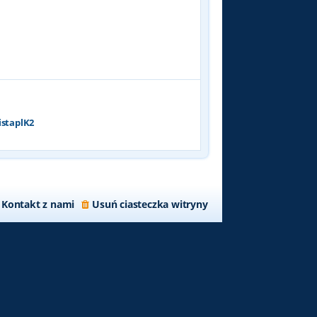
p
o
s
t
istaplK2
Kontakt z nami
Usuń ciasteczka witryny