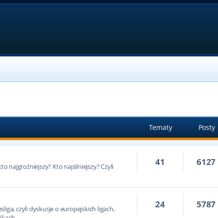
Tematy
Posty
41
6127
to najgroźniejszy? Kto najsilniejszy? Czyli
24
5787
iga, czyli dyskusje o europejskich ligach,
ikach.