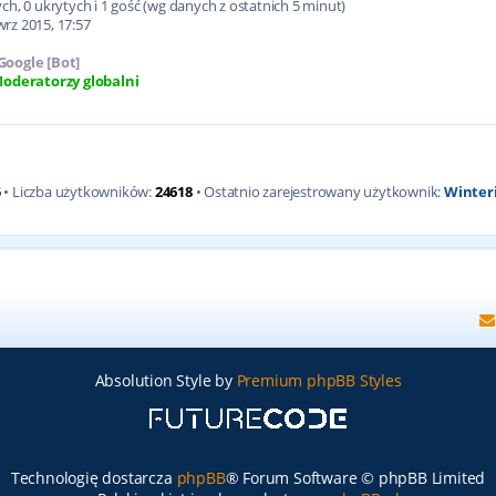
h, 0 ukrytych i 1 gość (wg danych z ostatnich 5 minut)
wrz 2015, 17:57
Google [Bot]
oderatorzy globalni
5
• Liczba użytkowników:
24618
• Ostatnio zarejestrowany użytkownik:
Winter
Absolution Style by
Premium phpBB Styles
Technologię dostarcza
phpBB
® Forum Software © phpBB Limited