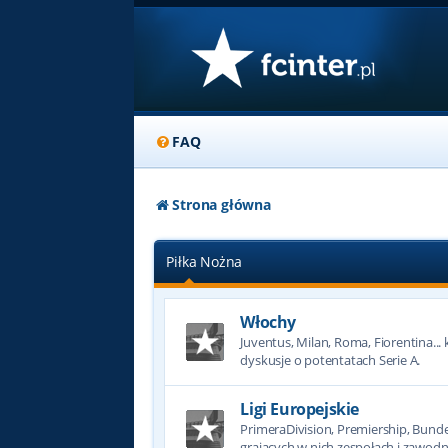
FAQ
Strona główna
Piłka Nożna
Włochy
Juventus, Milan, Roma, Fiorentina... k
dyskusje o potentatach Serie A.
Ligi Europejskie
PrimeraDivision, Premiership, Bundesl
grających w nich zespołach i zawodn