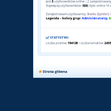
Jest
3
użytkowników online :: 2 zarejestrowanyc
Najwięcej użytkowników (
926
) było online 16 
Zarejestrowani użytkownicy:
Baidu [Spider]
,
Legenda – kolory grup:
Administratorzy
,
M
STATYSTYKI
Liczba postów:
194128
• Liczba tematów:
245
Strona główna