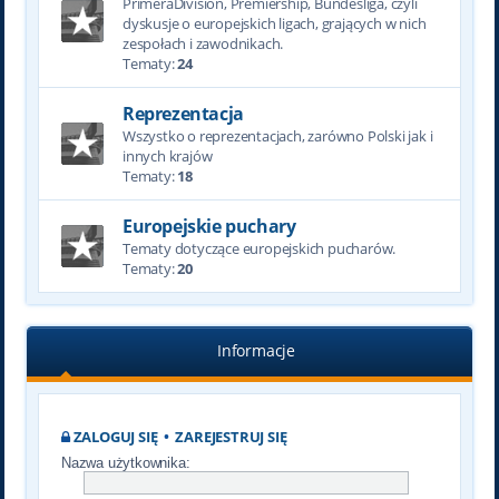
PrimeraDivision, Premiership, Bundesliga, czyli
dyskusje o europejskich ligach, grających w nich
zespołach i zawodnikach.
Tematy:
24
Reprezentacja
Wszystko o reprezentacjach, zarówno Polski jak i
innych krajów
Tematy:
18
Europejskie puchary
Tematy dotyczące europejskich pucharów.
Tematy:
20
Informacje
ZALOGUJ SIĘ
•
ZAREJESTRUJ SIĘ
Nazwa użytkownika: