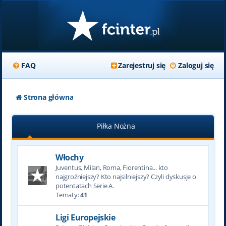
FAQ
Zarejestruj się
Zaloguj się
Strona główna
Piłka Nożna
Włochy
Juventus, Milan, Roma, Fiorentina... kto
najgroźniejszy? Kto najsilniejszy? Czyli dyskusje o
potentatach Serie A.
Tematy:
41
Ligi Europejskie