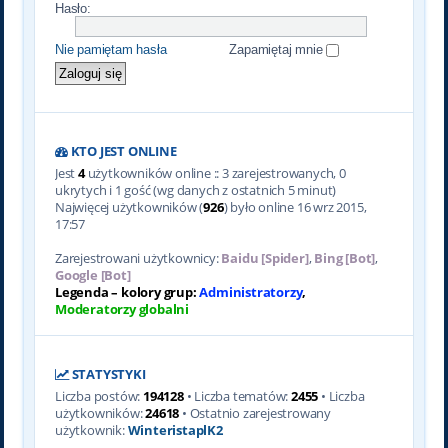
Hasło:
Nie pamiętam hasła
Zapamiętaj mnie
KTO JEST ONLINE
Jest
4
użytkowników online :: 3 zarejestrowanych, 0
ukrytych i 1 gość (wg danych z ostatnich 5 minut)
Najwięcej użytkowników (
926
) było online 16 wrz 2015,
17:57
Zarejestrowani użytkownicy:
Baidu [Spider]
,
Bing [Bot]
,
Google [Bot]
Legenda – kolory grup:
Administratorzy
,
Moderatorzy globalni
STATYSTYKI
Liczba postów:
194128
• Liczba tematów:
2455
• Liczba
użytkowników:
24618
• Ostatnio zarejestrowany
użytkownik:
WinteristaplK2