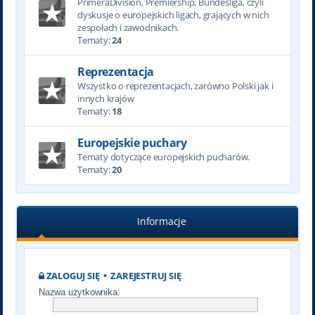
PrimeraDivision, Premiership, Bundesliga, czyli
dyskusje o europejskich ligach, grających w nich
zespołach i zawodnikach.
Tematy:
24
Reprezentacja
Wszystko o reprezentacjach, zarówno Polski jak i
innych krajów
Tematy:
18
Europejskie puchary
Tematy dotyczące europejskich pucharów.
Tematy:
20
Informacje
ZALOGUJ SIĘ
•
ZAREJESTRUJ SIĘ
Nazwa użytkownika: