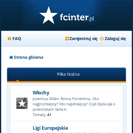
FAQ
Zarejestruj się
Zaloguj się
Strona główna
Piłka Nożna
Włochy
Juventus, Milan, Roma, Fiorentina... kto
najgroźniejszy? Kto najsilniejszy? Czyli dyskusje o
potentatach Serie A.
Tematy:
41
Ligi Europejskie