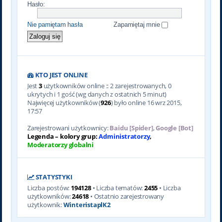
Hasło:
Nie pamiętam hasła
Zapamiętaj mnie
KTO JEST ONLINE
Jest
3
użytkowników online :: 2 zarejestrowanych, 0
ukrytych i 1 gość (wg danych z ostatnich 5 minut)
Najwięcej użytkowników (
926
) było online 16 wrz 2015,
17:57
Zarejestrowani użytkownicy:
Baidu [Spider]
,
Google [Bot]
Legenda – kolory grup:
Administratorzy
,
Moderatorzy globalni
STATYSTYKI
Liczba postów:
194128
• Liczba tematów:
2455
• Liczba
użytkowników:
24618
• Ostatnio zarejestrowany
użytkownik:
WinteristaplK2