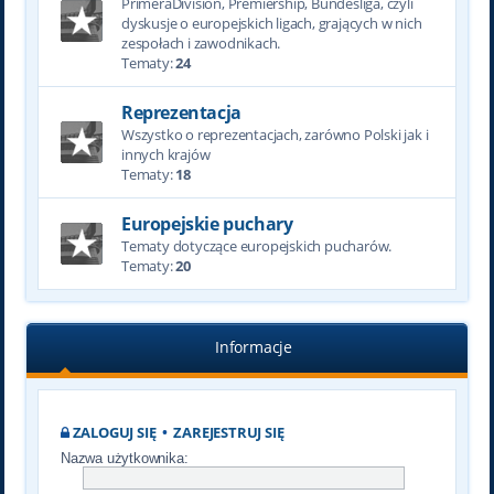
PrimeraDivision, Premiership, Bundesliga, czyli
dyskusje o europejskich ligach, grających w nich
zespołach i zawodnikach.
Tematy:
24
Reprezentacja
Wszystko o reprezentacjach, zarówno Polski jak i
innych krajów
Tematy:
18
Europejskie puchary
Tematy dotyczące europejskich pucharów.
Tematy:
20
Informacje
ZALOGUJ SIĘ
•
ZAREJESTRUJ SIĘ
Nazwa użytkownika: