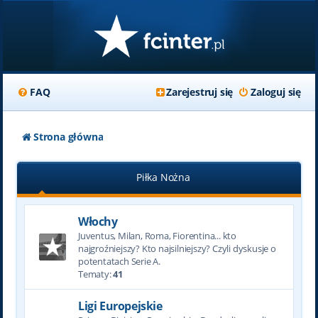
FAQ
Zarejestruj się
Zaloguj się
Strona główna
Piłka Nożna
Włochy
Juventus, Milan, Roma, Fiorentina... kto
najgroźniejszy? Kto najsilniejszy? Czyli dyskusje o
potentatach Serie A.
Tematy:
41
Ligi Europejskie