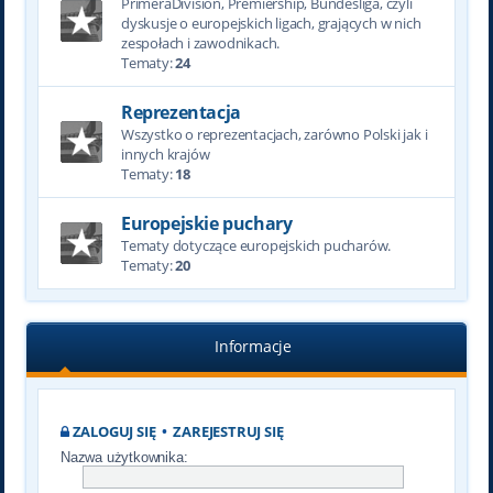
PrimeraDivision, Premiership, Bundesliga, czyli
dyskusje o europejskich ligach, grających w nich
zespołach i zawodnikach.
Tematy:
24
Reprezentacja
Wszystko o reprezentacjach, zarówno Polski jak i
innych krajów
Tematy:
18
Europejskie puchary
Tematy dotyczące europejskich pucharów.
Tematy:
20
Informacje
ZALOGUJ SIĘ
•
ZAREJESTRUJ SIĘ
Nazwa użytkownika: