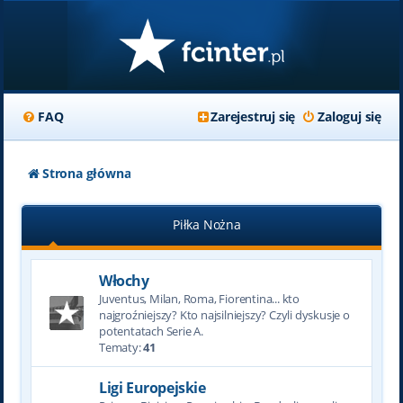
FAQ
Zarejestruj się
Zaloguj się
Strona główna
Piłka Nożna
Włochy
Juventus, Milan, Roma, Fiorentina... kto
najgroźniejszy? Kto najsilniejszy? Czyli dyskusje o
potentatach Serie A.
Tematy:
41
Ligi Europejskie