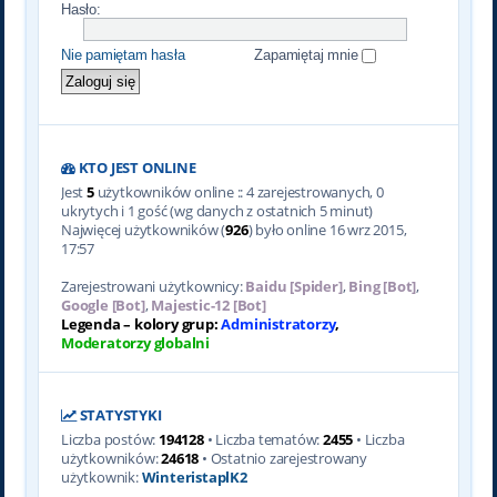
Hasło:
Nie pamiętam hasła
Zapamiętaj mnie
KTO JEST ONLINE
Jest
5
użytkowników online :: 4 zarejestrowanych, 0
ukrytych i 1 gość (wg danych z ostatnich 5 minut)
Najwięcej użytkowników (
926
) było online 16 wrz 2015,
17:57
Zarejestrowani użytkownicy:
Baidu [Spider]
,
Bing [Bot]
,
Google [Bot]
,
Majestic-12 [Bot]
Legenda – kolory grup:
Administratorzy
,
Moderatorzy globalni
STATYSTYKI
Liczba postów:
194128
• Liczba tematów:
2455
• Liczba
użytkowników:
24618
• Ostatnio zarejestrowany
użytkownik:
WinteristaplK2